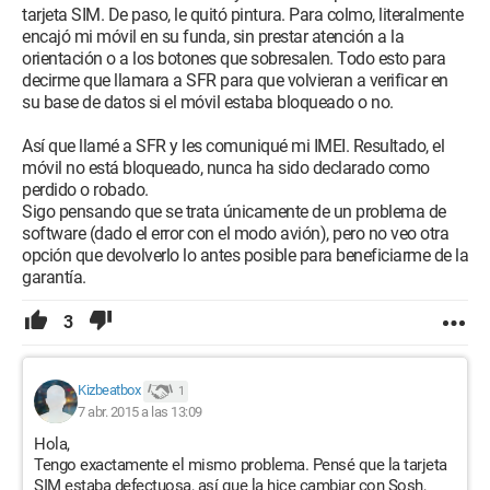
tarjeta SIM. De paso, le quitó pintura. Para colmo, literalmente
encajó mi móvil en su funda, sin prestar atención a la
6. En los ajustes "Redes móviles", cuando intento buscar un
orientación o a los botones que sobresalen. Todo esto para
proveedor de servicio, el teléfono parece cargar en vacío.
decirme que llamara a SFR para que volvieran a verificar en
su base de datos si el móvil estaba bloqueado o no.
7. Puse mi tarjeta SIM en otro teléfono, el código PIN funciona,
la tarjeta se desbloquea normalmente y tengo señal.
Así que llamé a SFR y les comuniqué mi IMEI. Resultado, el
móvil no está bloqueado, nunca ha sido declarado como
8. Bloqueé la tarjeta SIM ingresando 3 veces un código PIN
perdido o robado.
falso, luego ingresé el código PUK y cambié mi código PIN.
Sigo pensando que se trata únicamente de un problema de
software (dado el error con el modo avión), pero no veo otra
9. Reinicié el teléfono y borré todos mis datos (después de
opción que devolverlo lo antes posible para beneficiarme de la
una copia de seguridad, por supuesto).
garantía.
10. Exploré el "Menú de Servicio", al que se accede ingresando
3
la combinación "*#*#7378423#*#*" en el teclado de
llamadas. Hay una sección "Antenna RX Diversity" en la
pestaña "Pruebas de servicio". Según lo que entendí, esto
Kizbeatbox
corresponde a las antenas de red del teléfono. Cuando intento
1
7 abr. 2015 a las 13:09
cambiar un parámetro, aparece un error.
Hola,
11. Restauré el teléfono a la configuración de fábrica desde el
Tengo exactamente el mismo problema. Pensé que la tarjeta
software "Sony PC Companion", sin resultados.
SIM estaba defectuosa, así que la hice cambiar con Sosh,