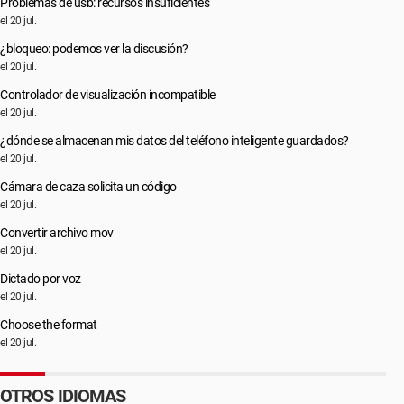
Problemas de usb: recursos insuficientes
el 20 jul.
¿bloqueo: podemos ver la discusión?
el 20 jul.
Controlador de visualización incompatible
el 20 jul.
¿dónde se almacenan mis datos del teléfono inteligente guardados?
el 20 jul.
Cámara de caza solicita un código
el 20 jul.
Convertir archivo mov
el 20 jul.
Dictado por voz
el 20 jul.
Choose the format
el 20 jul.
OTROS IDIOMAS