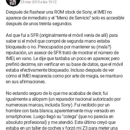
23 mar. 2015 a las 19:12
Cuando inserto o retiro la tarjeta SIM, el teléfono la detecta.
Después de flashear una ROM stock de Sony, el IMEI no
Mi teléfono nunca ha caído, no está dañado y nunca ha
aparece de inmediato y el "Menú de Servicio" solo es accesible
estado en contacto con agua. Funciona perfectamente. Las
después de unos treinta segundos.
aplicaciones, el wi-fi y todo lo demás funcionan aún a la
perfección. Está bloqueado por SFR. No está rooteado ni nada
Así que fui a SFR (originalmente el móvil venía de allí) para
por el estilo. El problema surgió de la noche a la mañana.
saber si el móvil que compré de segunda mano estaba
bloqueado o no. Preocupados por mantener su (mala?)
Soluciones intentadas:
reputación, un asesor de SFR trató de mostrar el número de
IMEI, en vano. Le dije que tardaba un poco en aparecer, pero
1. Como mencioné antes, intenté retirar y reinserir la tarjeta
prefirió decirme, sin verificar en su base de datos, que el móvil
SIM, solo funcionó una vez.
estaba efectivamente bloqueado. Incluso después de ver
cómo el IMEI reaparecía como por arte de magia, se mantuvo
2. He reiniciado y apagado el teléfono varias veces.
en sus afirmaciones.
3. Intenté activar/desactivar el modo avión.
No estando seguro de lo que me acababa de decir, fui
igualmente a allopsm (un reparador nacional autorizado por
4. Intenté reiniciar el teléfono, con la tarjeta SIM dentro, en
numerosas marcas, incluida Sony). Fui recibido por un
modo avión, en modo Stamina y Ultra Stamina.
hombre con bata blanca, aparentemente muy versado en
smartphones. Luego llegó su "colega" (que no parecía en
5. Intenté activar/desactivar el modo avión varias veces a
absoluto profesional) y me atendió. Este último creyó que
través del botón "encendido/apagado" antes de ingresar mi
estaba en un taller de coches y forzó mi Z3 para meter una
código PIN y con la tarjeta SIM en el teléfono.