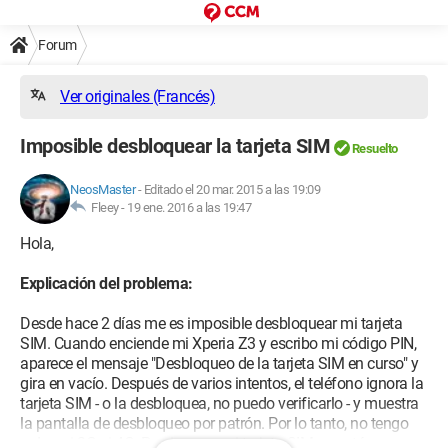
Forum
Ver originales (Francés)
Imposible desbloquear la tarjeta SIM
Resuelto
NeosMaster
-
Editado el 20 mar. 2015 a las 19:09
Fleey -
19 ene. 2016 a las 19:47
Hola,
Explicación del problema:
Desde hace 2 días me es imposible desbloquear mi tarjeta
SIM. Cuando enciende mi Xperia Z3 y escribo mi código PIN,
aparece el mensaje "Desbloqueo de la tarjeta SIM en curso" y
gira en vacío. Después de varios intentos, el teléfono ignora la
tarjeta SIM - o la desbloquea, no puedo verificarlo - y muestra
la pantalla de desbloqueo por patrón. Por lo tanto, no tengo
redes, ni 3G ni 4G. Preciso que mi tarjeta SIM no está