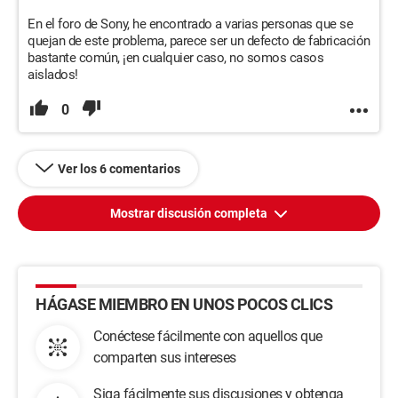
Captura de pantalla 3
Captura de pantalla 4
En el foro de Sony, he encontrado a varias personas que se
Captura de pantalla 5
quejan de este problema, parece ser un defecto de fabricación
Captura de pantalla 6
bastante común, ¡en cualquier caso, no somos casos
Captura de pantalla 7
aislados!
0
Ver los 6 comentarios
Mostrar discusión completa
HÁGASE MIEMBRO EN UNOS POCOS CLICS
Conéctese fácilmente con aquellos que
comparten sus intereses
Siga fácilmente sus discusiones y obtenga