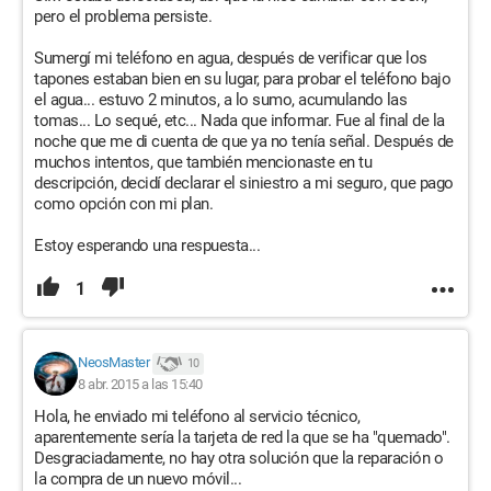
pero el problema persiste.
12. Intenté el modo seguro, sin éxito.
Sumergí mi teléfono en agua, después de verificar que los
13. A veces la tarjeta SIM parece desbloquearse a la primera,
tapones estaban bien en su lugar, para probar el teléfono bajo
pero aún no hay señal.
el agua... estuvo 2 minutos, a lo sumo, acumulando las
tomas... Lo sequé, etc... Nada que informar. Fue al final de la
noche que me di cuenta de que ya no tenía señal. Después de
Después de intentar todas estas soluciones, nada ha
muchos intentos, que también mencionaste en tu
funcionado. He revisado varios sitios y no encontré ayuda
descripción, decidí declarar el siniestro a mi seguro, que pago
para mi caso. Me parece que alguien decía que esto podría
como opción con mi plan.
provenir de archivos corruptos, pero no sé más. Pensando que
mi problema venía de un error de software, pensé que al
Estoy esperando una respuesta...
reiniciar todo, la tarjeta SIM funcionaría.
1
Les he adjuntado algunas capturas de pantalla para darles la
máxima información. Espero que mi publicación no haya sido
demasiado larga y aburrida de leer. Cuento con su ayuda,
realmente no sé qué más hacer. No tengo mucho
NeosMaster
10
conocimiento sobre smartphones. ¡Gracias de antemano por
8 abr. 2015 a las 15:40
sus respuestas! :)
Hola, he enviado mi teléfono al servicio técnico,
aparentemente sería la tarjeta de red la que se ha "quemado".
Captura de pantalla 1
Desgraciadamente, no hay otra solución que la reparación o
Captura de pantalla 2
la compra de un nuevo móvil...