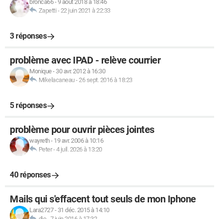
bronca66
-
9 août 2018 à 18:46
Zapetti
-
22 juin 2021 à 22:33
3 réponses
problème avec IPAD - relève courrier
Monique
-
30 avr. 2012 à 16:30
Mikelacaneau
-
26 sept. 2016 à 18:23
5 réponses
problème pour ouvrir pièces jointes
wayreth
-
19 avr. 2006 à 10:16
Peter
-
4 juil. 2026 à 13:20
40 réponses
Mails qui s'effacent tout seuls de mon Iphone
Lara2727
-
31 déc. 2015 à 14:10
djo
-
7 juin 2016 à 17:32