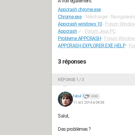
A voir également:
Appcrash chrome.exe
Chrome.exe
- Télécharger - Navigateurs
Appcrash windows 10
-
Forum Window
Appcrash
✓
-
Forum Jeux PC
Probleme APPCRASH
-
Forum Window
APPCRASH EXPLORER.EXE HELP
-
Fo
3 réponses
RÉPONSE 1 / 3
fabul
6 061
11 oct. 2014 à 04:38
Salut,
Des problèmes ?