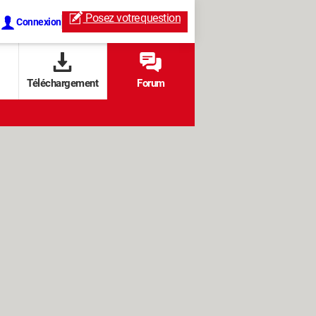
Posez votre
question
Connexion
Téléchargement
Forum