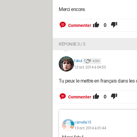
Merci encore.
0
Commenter
RÉPONSE 3 / 3
fabul
6 061
12 oct. 2014 à 04:53
Tu peux le mettre en français dans les 
0
Commenter
camelia15
13 oct. 2014 à 01:44