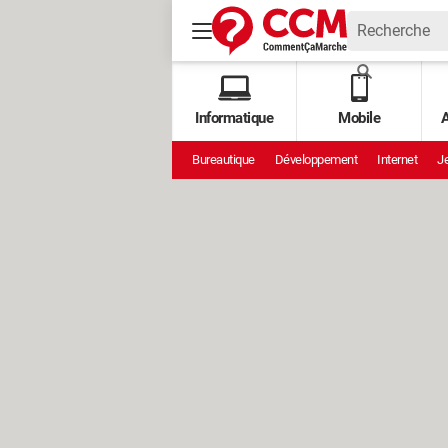
Informatique
Mobile
A
Bureautique
Développement
Internet
Je