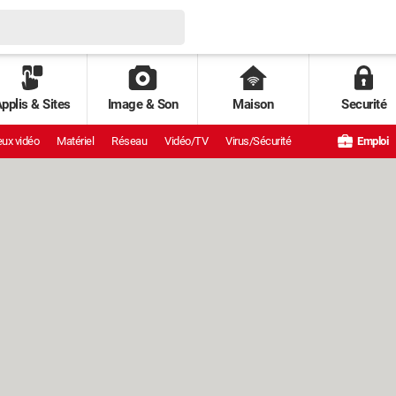
pplis & Sites
Image & Son
Maison
Securité
ux vidéo
Matériel
Réseau
Vidéo/TV
Virus/Sécurité
Emploi