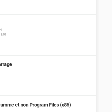
34
18:09
arrage
ramme et non Program Files (x86)