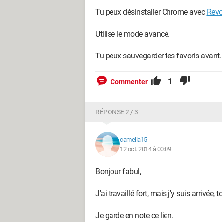
Tu peux désinstaller Chrome avec
Revo
Utilise le mode avancé.
Tu peux sauvegarder tes favoris avant.
1
Commenter
RÉPONSE 2 / 3
camelia15
12 oct. 2014 à 00:09
Bonjour fabul,
J'ai travaillé fort, mais j'y suis arrivée
Je garde en note ce lien.