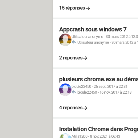
15 réponses
Appcrash sous windows 7
Utilisateur anonyme
-
30 mars 2012 à 12:
Utilisateur anonyme
-
30 mars 2012 à 
2 réponses
plusieurs chrome.exe au dém
bidule22450
-
26 sept. 2017 à 22:31
bidule22450
-
16 nov. 2017 à 22:18
4 réponses
Instalation Chrome dans Prog
Atilla1200
-
8 nov. 2021 à 06:43