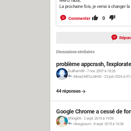
Merci fabul,
La prochaine fois, je verrai à changer la
0
Commenter
Répon
Discussions similaires
problème appcrash, l'explora
Guilhem89
-
7 nov. 2007 à 18:26
Morad MOUJAHID
-
23 juin 2026 à 07:
44 réponses
Google Chrome a cessé de fon
Shingi06
-
2 sept. 2015 à 19:06
Hicegosum
-
8 sept. 2015 à 16:36