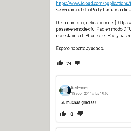
https://www.icloud.com/applications/
seleccionando tu iPad y haciendo clic e
De lo contrario, debes poner el [: ht
passer-en-mode-dfu iPad en modo DFU]
conectando el iPhone o el iPad y hacer 
Espero haberte ayudado.
24
lilaslemarc
18 sept. 2014 a las 19:50
¡Sí, muchas gracias!
0