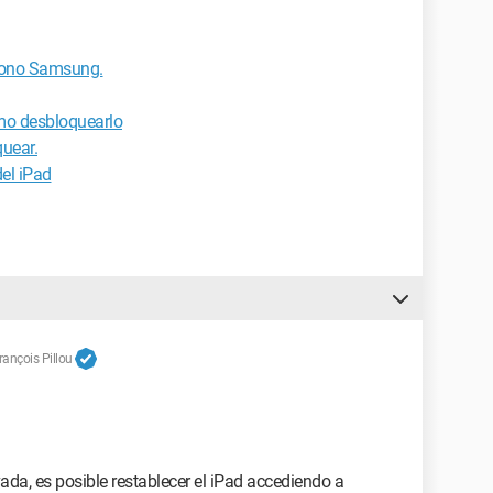
éfono Samsung.
mo desbloquearlo
uear.
el iPad
ançois Pillou
vada, es posible restablecer el iPad accediendo a