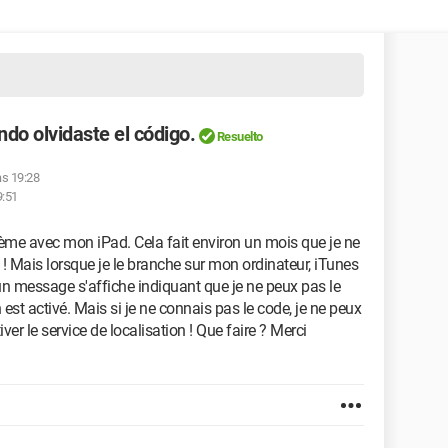
do olvidaste el código.
Resuelto
as 19:28
9:51
blème avec mon iPad. Cela fait environ un mois que je ne
ode ! Mais lorsque je le branche sur mon ordinateur, iTunes
s un message s'affiche indiquant que je ne peux pas le
on est activé. Mais si je ne connais pas le code, je ne peux
er le service de localisation ! Que faire ? Merci