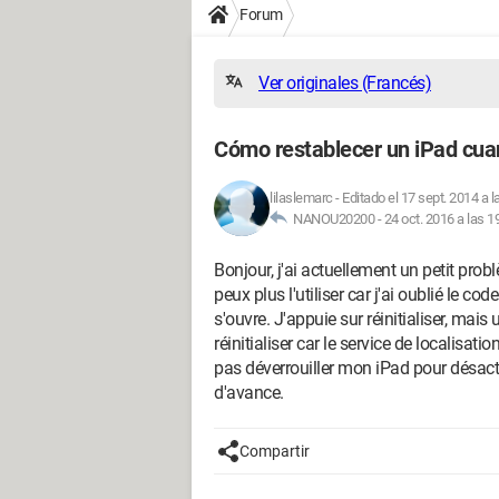
Forum
Ver originales (Francés)
Cómo restablecer un iPad cuan
lilaslemarc
-
Editado el 17 sept. 2014 a l
NANOU20200 -
24 oct. 2016 a las 1
Bonjour, j'ai actuellement un petit pro
peux plus l'utiliser car j'ai oublié le c
s'ouvre. J'appuie sur réinitialiser, mai
réinitialiser car le service de localisati
pas déverrouiller mon iPad pour désactiv
d'avance.
Compartir