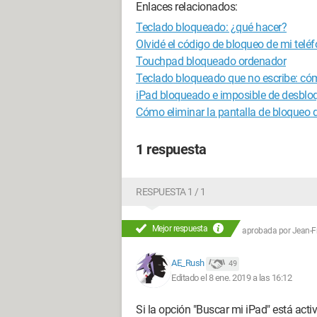
Enlaces relacionados:
Teclado bloqueado: ¿qué hacer?
Olvidé el código de bloqueo de mi tel
Touchpad bloqueado ordenador
Teclado bloqueado que no escribe: có
iPad bloqueado e imposible de desbloq
Cómo eliminar la pantalla de bloqueo d
1 respuesta
RESPUESTA 1 / 1
Mejor respuesta
aprobada por
Jean-Fr
AE_Rush
49
Editado el 8 ene. 2019 a las 16:12
Si la opción "Buscar mi iPad" está acti