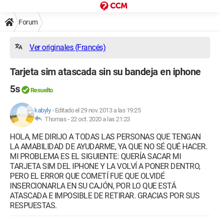
Forum
Ver originales (Francés)
Tarjeta sim atascada sin su bandeja en iphone
5s
Resuelto
kabyly
-
Editado el 29 nov. 2013 a las 19:25
Thomas -
22 oct. 2020 a las 21:23
HOLA, ME DIRIJO A TODAS LAS PERSONAS QUE TENGAN
LA AMABILIDAD DE AYUDARME, YA QUE NO SÉ QUÉ HACER.
MI PROBLEMA ES EL SIGUIENTE: QUERÍA SACAR MI
TARJETA SIM DEL IPHONE Y LA VOLVÍ A PONER DENTRO,
PERO EL ERROR QUE COMETÍ FUE QUE OLVIDÉ
INSERCIONARLA EN SU CAJÓN, POR LO QUE ESTÁ
ATASCADA E IMPOSIBLE DE RETIRAR. GRACIAS POR SUS
RESPUESTAS.