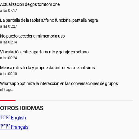
Actualización de gps tomtom one
a las 07:17
La pantalla de la tablet s7fe no funciona, pantalla negra
a las 05:27
No puedo acceder a mi memoria usb
a las 03:14
Vinculación entre apartamento y garaje en sótano
a las 00:24
Mensaje de alerta y propuestas intrusivas de antivirus
a las 00:10
Whatsapp optimiza la interacción en las conversaciones de grupos
el 7 ago.
OTROS IDIOMAS
🇬🇧
English
🇫🇷
Français