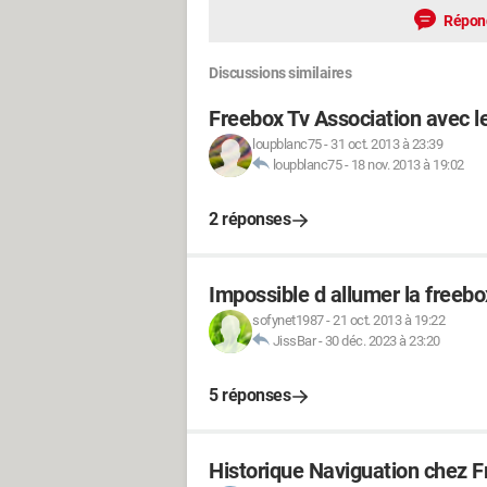
Répon
Discussions similaires
Freebox Tv Association avec le
loupblanc75
-
31 oct. 2013 à 23:39
loupblanc75
-
18 nov. 2013 à 19:02
2 réponses
Impossible d allumer la freebo
sofynet1987
-
21 oct. 2013 à 19:22
JissBar
-
30 déc. 2023 à 23:20
5 réponses
Historique Naviguation chez 