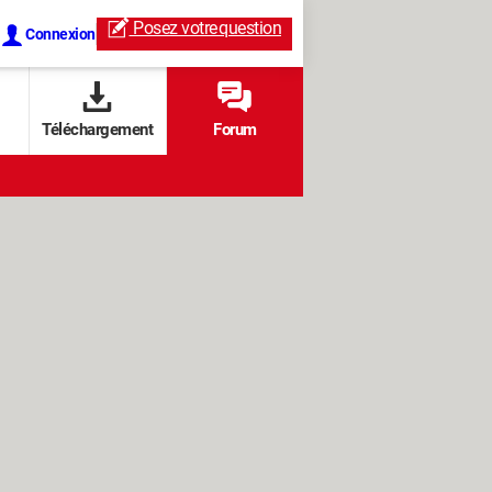
Posez votre
question
Connexion
Téléchargement
Forum