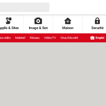
pplis & Sites
Image & Son
Maison
Securité
ux vidéo
Matériel
Réseau
Vidéo/TV
Virus/Sécurité
Emploi