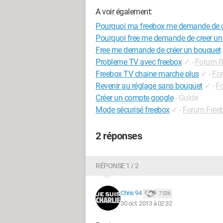
A voir également:
Pourquoi ma freebox me demande de c
Pourquoi free me demande de creer un
Free me demande de créer un bouquet
Probleme TV avec freebox
✓
-
Forum R
Freebox TV chaine marche plus
✓
-
Fo
Revenir au réglage sans bouquet
✓
-
F
Créer un compte google
- Guide
Mode sécurisé freebox
✓
-
Forum Free
2 réponses
RÉPONSE 1 / 2
Chris 94
7 536
30 oct. 2013 à 02:32