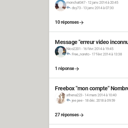
monchat047
-
12 janv. 2014 à 20:45
dsy73
-
13 janv. 2014 à 07:30
10 réponses
Message "erreur video inconn
Nico2201
-
16 févr. 2014 à 19:45
Free_noreto
-
17 févr. 2014 à 13:38
1 réponse
Freebox "mon compte" Nombre
athena223
-
14 mars 2014 à 10:40
jee pee
-
18 déc. 2018 à 09:59
27 réponses