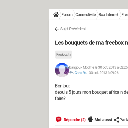
Forum
Connectivité
Box Internet
Fre
Sujet Précédent
Les bouquets de ma freebox n
Freebox tv
bangou
-
Modifié le 30 oct. 2013 à 02:25
Chris 94
-
30 oct. 2013 à 09:26
Bonjour,
depuis 5 jours mon bouquet africain d
faire?
Répondre (2)
Moi aussi
Part