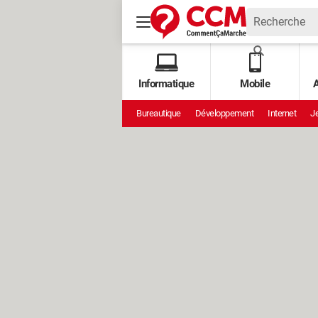
Informatique
Mobile
A
Bureautique
Développement
Internet
Je