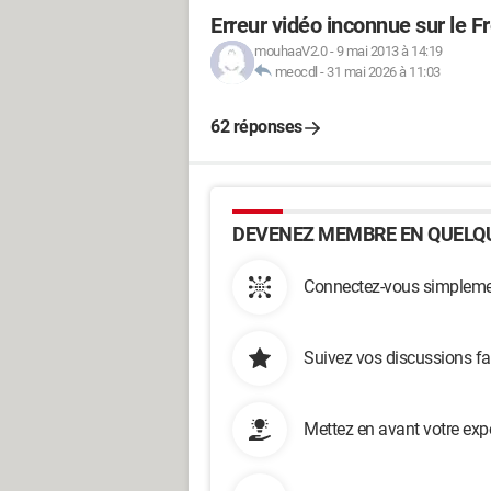
Erreur vidéo inconnue sur le F
mouhaaV2.0
-
9 mai 2013 à 14:19
meocdl
-
31 mai 2026 à 11:03
62 réponses
DEVENEZ MEMBRE EN QUELQU
Connectez-vous simplemen
Suivez vos discussions fa
Mettez en avant votre exp