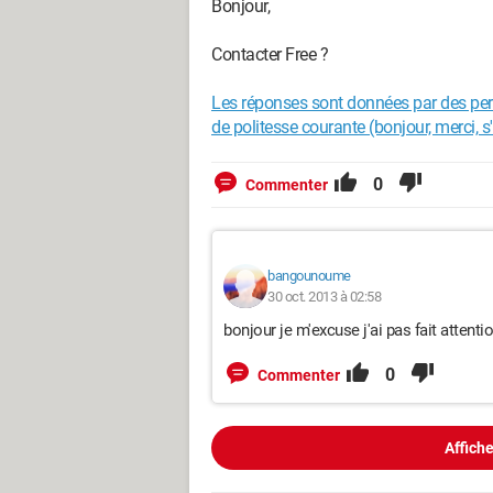
Bonjour,
Contacter Free ?
Les réponses sont données par des per
de politesse courante (bonjour, merci, s'il
0
Commenter
bangounoume
30 oct. 2013 à 02:58
bonjour je m'excuse j'ai pas fait attent
0
Commenter
Affiche