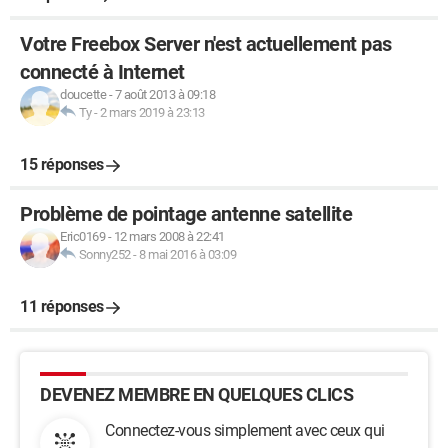
Votre Freebox Server n'est actuellement pas
connecté à Internet
doucette
-
7 août 2013 à 09:18
Ty
-
2 mars 2019 à 23:13
15 réponses
Problème de pointage antenne satellite
Eric0169
-
12 mars 2008 à 22:41
Sonny252
-
8 mai 2016 à 03:09
11 réponses
DEVENEZ MEMBRE EN QUELQUES CLICS
Connectez-vous simplement avec ceux qui