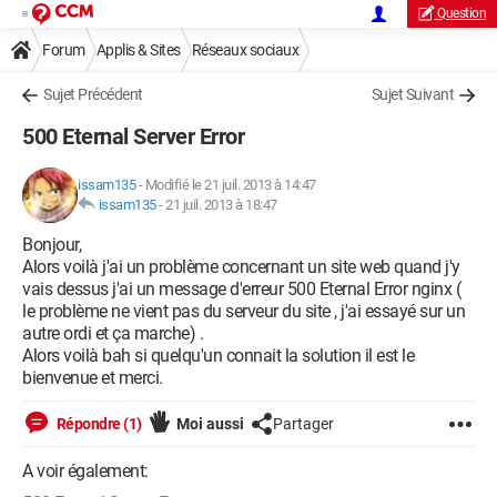
Question
Forum
Applis & Sites
Réseaux sociaux
Sujet Précédent
Sujet Suivant
500 Eternal Server Error
issam135
-
Modifié le 21 juil. 2013 à 14:47
issam135
-
21 juil. 2013 à 18:47
Bonjour,
Alors voilà j'ai un problème concernant un site web quand j'y
vais dessus j'ai un message d'erreur 500 Eternal Error nginx (
le problème ne vient pas du serveur du site , j'ai essayé sur un
autre ordi et ça marche) .
Alors voilà bah si quelqu'un connait la solution il est le
bienvenue et merci.
Répondre (1)
Moi aussi
Partager
A voir également: