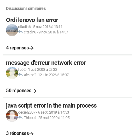
Discussions similaires
Ordi lenovo fan error
citadin6
-
5 nov. 2016 à 13:11
citadin6
-
9 nov. 2016 à 14:57
4 réponses
message d'erreur network error
fc02
-
1 oct. 2008 à 22:32
Alekseï
-
12 juin 2026 à 15:37
50 réponses
java script error in the main process
ceciel2307
-
6 sept. 2019 à 14:53
Thibaut
-
25 mai 2020 à 11:05
3 réponses