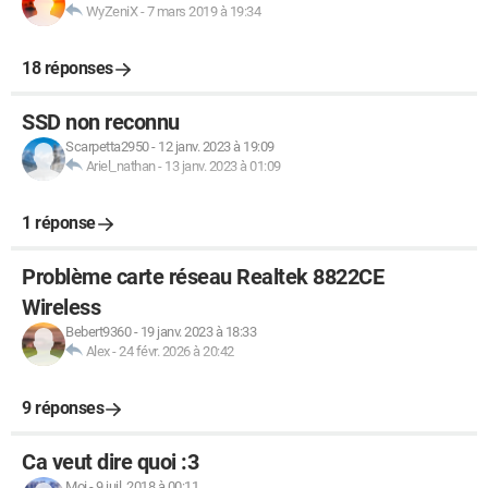
WyZeniX
-
7 mars 2019 à 19:34
18 réponses
SSD non reconnu
Scarpetta2950
-
12 janv. 2023 à 19:09
Ariel_nathan
-
13 janv. 2023 à 01:09
1 réponse
Problème carte réseau Realtek 8822CE
Wireless
Bebert9360
-
19 janv. 2023 à 18:33
Alex
-
24 févr. 2026 à 20:42
9 réponses
Ca veut dire quoi :3
Moi
-
9 juil. 2018 à 00:11