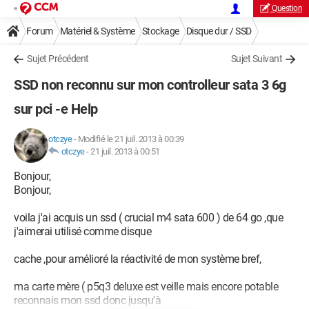
Question
Forum
Matériel & Système
Stockage
Disque dur / SSD
Sujet Précédent
Sujet Suivant
SSD non reconnu sur mon controlleur sata 3 6g
sur pci -e Help
otczye
-
Modifié le 21 juil. 2013 à 00:39
otczye
-
21 juil. 2013 à 00:51
Bonjour,
Bonjour,
voila j'ai acquis un ssd ( crucial m4 sata 600 ) de 64 go ,que
j'aimerai utilisé comme disque
cache ,pour amélioré la réactivité de mon système bref,
ma carte mère ( p5q3 deluxe est veille mais encore potable
reconnais mon ssd donc jusqu'à