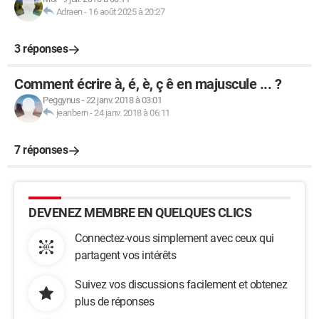
Adraen
-
16 août 2025 à 20:27
3 réponses
Comment écrire à, é, è, ç ê en majuscule ... ?
Peggynus
-
22 janv. 2018 à 03:01
jeanbern
-
24 janv. 2018 à 06:11
7 réponses
DEVENEZ MEMBRE EN QUELQUES CLICS
Connectez-vous simplement avec ceux qui
partagent vos intérêts
Suivez vos discussions facilement et obtenez
plus de réponses