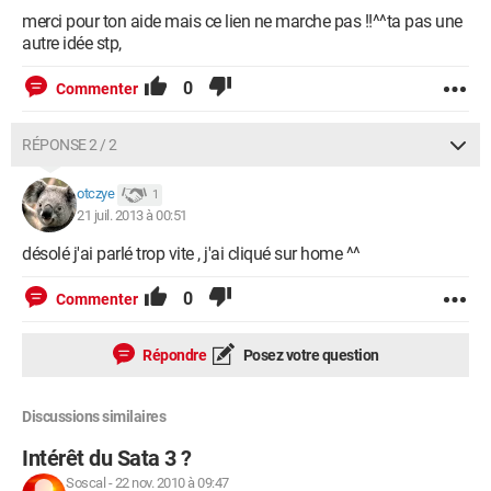
doit le changé en mode
merci pour ton aide mais ce lien ne marche pas !!^^ta pas une
autre idée stp,
AHCI?
0
Commenter
merci pour votre aide !
RÉPONSE 2 / 2
otczye
1
21 juil. 2013 à 00:51
désolé j'ai parlé trop vite , j'ai cliqué sur home ^^
0
Commenter
Répondre
Posez votre question
Discussions similaires
Intérêt du Sata 3 ?
Soscal
-
22 nov. 2010 à 09:47