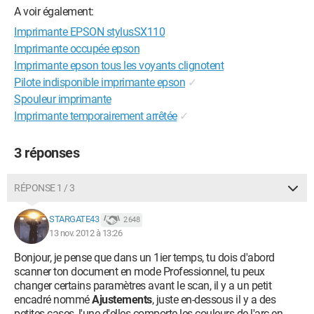
A voir également:
Imprimante EPSON stylusSX110
Imprimante occupée epson
Imprimante epson tous les voyants clignotent
Pilote indisponible imprimante epson
✓
Spouleur imprimante
Imprimante temporairement arrêtée
✓
3 réponses
RÉPONSE 1 / 3
STARGATE43
2 648
13 nov. 2012 à 13:26
Bonjour, je pense que dans un 1ier temps, tu dois d'abord
scanner ton document en mode Professionnel, tu peux
changer certains paramètres avant le scan, il y a un petit
encadré nommé
Ajustements
, juste en-dessous il y a des
petites cases, l'une d'elles comporte les couleurs de l'arc-en-