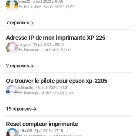
Eveu32
-
5 août 2022 à 10:50
billmaxime
-
5 août 2022 à 16:52
7 réponses
Adresse IP de mon imprimante XP 225
fangeat
-
13 juil. 2021 à 09:12
kaumune
-
13 juil. 2021 à 11:02
2 réponses
Ou trouver le pilote pour epson xp-2205
lutttinette
-
18 sept. 2024 à 14:51
kaneagle
-
28 déc. 2024 à 23:14
19 réponses
Reset compteur imprimante
philou85
-
5 juil. 2018 à 17:15