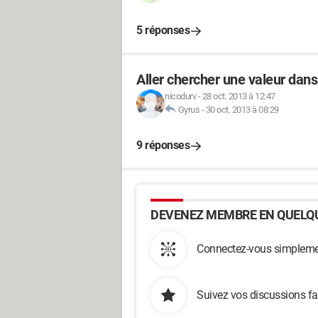
5 réponses
Aller chercher une valeur dans 
nicodurv
-
28 oct. 2013 à 12:47
Gyrus
-
30 oct. 2013 à 08:29
9 réponses
DEVENEZ MEMBRE EN QUELQU
Connectez-vous simplemen
Suivez vos discussions fa