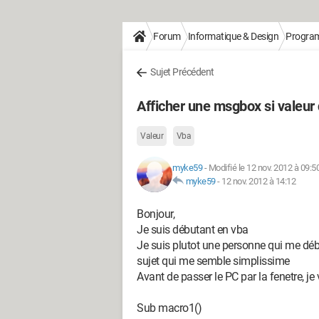
Forum
Informatique & Design
Progra
Sujet Précédent
Afficher une msgbox si valeur 
Valeur
Vba
myke59
-
Modifié le 12 nov. 2012 à 09:5
myke59
-
12 nov. 2012 à 14:12
Bonjour,
Je suis débutant en vba
Je suis plutot une personne qui me déb
sujet qui me semble simplissime
Avant de passer le PC par la fenetre, je
Sub macro1()