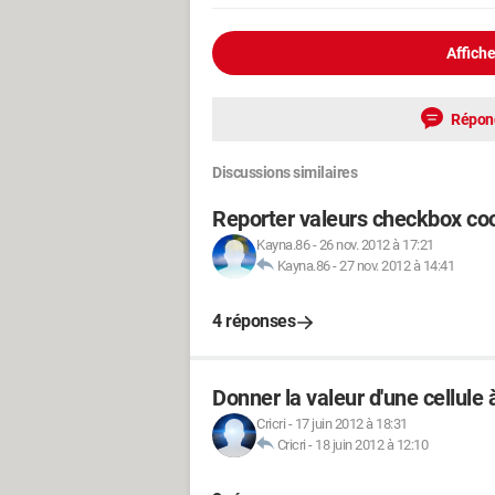
Affiche
Répon
Discussions similaires
Reporter valeurs checkbox coc
Kayna.86
-
26 nov. 2012 à 17:21
Kayna.86
-
27 nov. 2012 à 14:41
4 réponses
Donner la valeur d'une cellule 
Cricri
-
17 juin 2012 à 18:31
Cricri
-
18 juin 2012 à 12:10