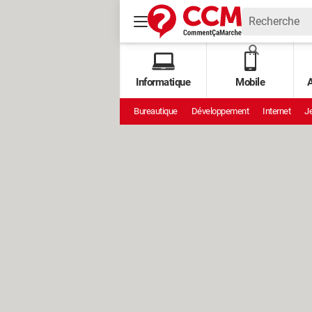
Informatique
Mobile
A
Bureautique
Développement
Internet
Je