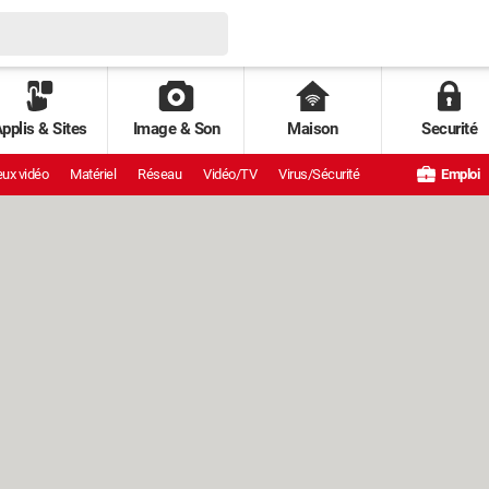
pplis & Sites
Image & Son
Maison
Securité
ux vidéo
Matériel
Réseau
Vidéo/TV
Virus/Sécurité
Emploi