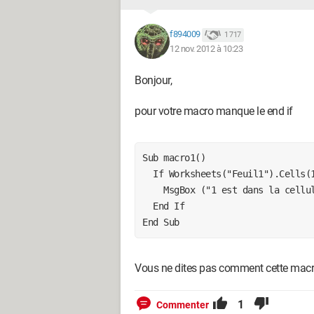
f894009
1 717
12 nov. 2012 à 10:23
Bonjour,
pour votre macro manque le end if
Sub macro1()

  If Worksheets("Feuil1").Cells(1, 2).Value = 1 Then

    MsgBox ("1 est dans la cellule B1")

  End If

Vous ne dites pas comment cette macr
1
Commenter