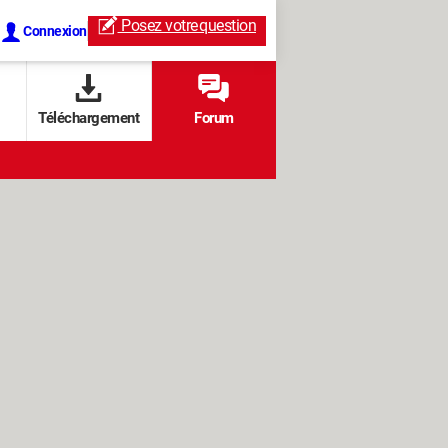
Posez votre
question
Connexion
Téléchargement
Forum