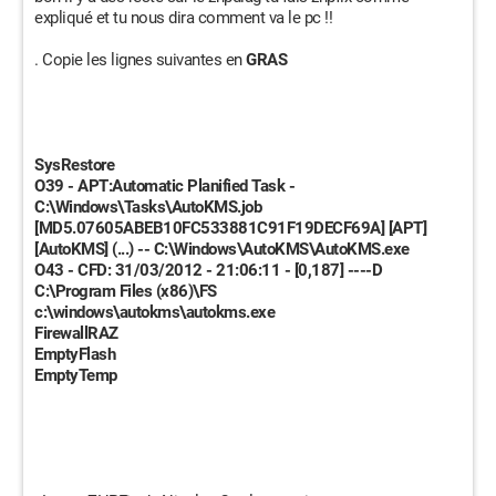
expliqué et tu nous dira comment va le pc !!
. Copie les lignes suivantes en
GRAS
SysRestore
O39 - APT:Automatic Planified Task -
C:\Windows\Tasks\AutoKMS.job
[MD5.07605ABEB10FC533881C91F19DECF69A] [APT]
[AutoKMS] (...) -- C:\Windows\AutoKMS\AutoKMS.exe
O43 - CFD: 31/03/2012 - 21:06:11 - [0,187] ----D
C:\Program Files (x86)\FS
c:\windows\autokms\autokms.exe
FirewallRAZ
EmptyFlash
EmptyTemp