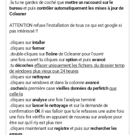
.la tu ne gardes de coché que
mettre un raccourci sur le
bureau
et puis
contrôler automatiquement les mises à jour de
Ccleaner
ATTENTION refuse l'installation de tous ce qui est google si
pas intéressé !!
.cliques sur
intaller
.cliques sur
fermer
.double-cliques sur
l'icône
de Ccleaner pour l'ouvrir
.une fois ouvert tu cliques sur
option
et puis
avancé
.tu
décoches
effacer uniquement les fichiers, du dossier temp
de windows plus vieux que 24 heures
.cliques sur
nettoyeur
.cliques sur windows et dans la colonne
avancé
.
coches
la première case
vieilles données du perfetch
que
celle-la
.cliques sur
analyse
une fois l'analyse terminé
.cliques sur
lancer le nettoyage
et sur la demande de
confirmation
OK
il vas falloir que tu le refasses une autre fois
une fois fini vériffis en appuiant de nouveau sur analyse pour
être sur qu'il n'y est plus rien
.cliques maintenant sur
registre
et puis sur
rechercher les
erreurs