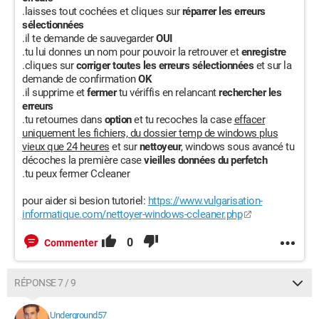
.laisses tout cochées et cliques sur
réparrer les erreurs
sélectionnées
.il te demande de sauvegarder
OUI
.tu lui donnes un nom pour pouvoir la retrouver et
enregistre
.cliques sur
corriger toutes les erreurs sélectionnées
et sur la
demande de confirmation
OK
.il supprime et
fermer
tu vériffis en relancant
rechercher les
erreurs
.tu retournes dans
option
et tu recoches la case
effacer
uniquement les fichiers, du dossier temp de windows plus
vieux que 24 heures
et sur
nettoyeur
, windows sous avancé tu
décoches la première case
vieilles données du perfetch
.tu peux fermer Ccleaner
pour aider si besion tutoriel:
https://www.vulgarisation-
informatique.com/nettoyer-windows-ccleaner.php
0
Commenter
RÉPONSE 7 / 9
Underground57