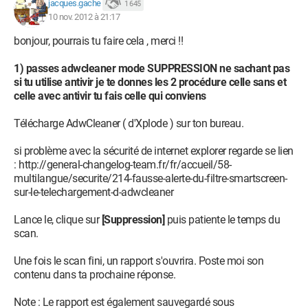
jacques.gache
1 645
10 nov. 2012 à 21:17
bonjour, pourrais tu faire cela , merci !!
1) passes adwcleaner mode SUPPRESSION ne sachant pas
si tu utilise antivir je te donnes les 2 procédure celle sans et
celle avec antivir tu fais celle qui conviens
Télécharge AdwCleaner ( d'Xplode ) sur ton bureau.
si problème avec la sécurité de internet explorer regarde se lien
: http://general-changelog-team.fr/fr/accueil/58-
multilangue/securite/214-fausse-alerte-du-filtre-smartscreen-
sur-le-telechargement-d-adwcleaner
Lance le, clique sur
[Suppression]
puis patiente le temps du
scan.
Une fois le scan fini, un rapport s'ouvrira. Poste moi son
contenu dans ta prochaine réponse.
Note : Le rapport est également sauvegardé sous