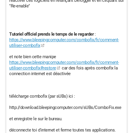
réactiver ces logiciels en relançant Defogger et en cliquant sur
"Re-enable"
Tutoriel officiel prends le temps de le regarder
:
https://www.bleepingcomputer.com/combofix/fr/comment-
utiliser-combofix
et note bien cette manipe
https://www.bleepingcomputer.com/combofix/fr/comment-
utiliser-combofix#restore
car des fois après combofix la
connection internet est déactivée
télécharge combofix (par sUBs) ici :
http://download.bleepingcomputer.com/sUBs/ComboFix.exe
et enregistre le sur le bureau.
déconnecte toi d'internet et ferme toutes tes applications.