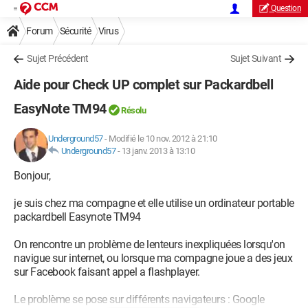
Question
Forum
Sécurité
Virus
Sujet Précédent
Sujet Suivant
Aide pour Check UP complet sur Packardbell
EasyNote TM94
Résolu
Underground57
-
Modifié le 10 nov. 2012 à 21:10
Underground57
-
13 janv. 2013 à 13:10
Bonjour,
je suis chez ma compagne et elle utilise un ordinateur portable
packardbell Easynote TM94
On rencontre un problème de lenteurs inexpliquées lorsqu'on
navigue sur internet, ou lorsque ma compagne joue a des jeux
sur Facebook faisant appel a flashplayer.
Le problème se pose sur différents navigateurs : Google