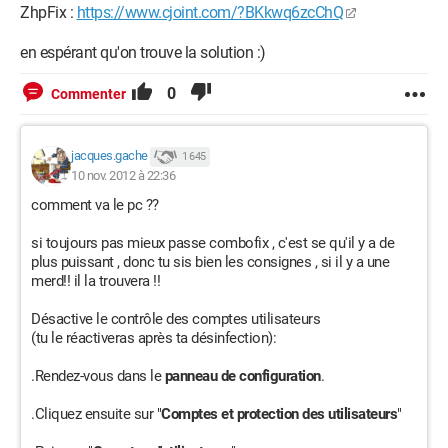
ZhpFix :
https://www.cjoint.com/?BKkwq6zcChQ
en espérant qu'on trouve la solution :)
0
Commenter
jacques.gache
1 645
10 nov. 2012 à 22:36
comment va le pc ??
si toujours pas mieux passe combofix , c'est se qu'il y a de
plus puissant , donc tu sis bien les consignes , si il y a une
merd!! il la trouvera !!
Désactive le contrôle des comptes utilisateurs
(tu le réactiveras après ta désinfection):
.Rendez-vous dans le
panneau de configuration
.
.Cliquez ensuite sur "
Comptes et protection des utilisateurs
"