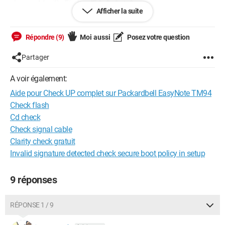
chrome, Mozilla Firefox, IE 9, Safari, Opera.
Afficher la suite
Je l'ai tous essayé ...
Répondre (9)
Moi aussi
Posez votre question
Le PC tourne sur Windows 7 SP1 et tout est à jour.
Partager
Je ne sais pas d'ou peut provenir ce type de lenteurs.
A voir également:
Est-ce qu'un expert peut me prendre en charge pour faire un
Aide pour Check UP complet sur Packardbell EasyNote TM94
check up complet de cet ordinateur.
Check flash
Dans l'attente de vous lire,
Cd check
Check signal cable
Cordialement
Clarity check gratuit
Invalid signature detected check secure boot policy in setup
Nick
9 réponses
--
Dans deux têtes il y en a toujours plus que dans une.
RÉPONSE 1 / 9