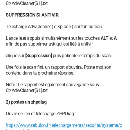
C:\AdwCleaner[S1].txt
SUPPRESSION SI ANTIVIR
Télécharge AdwCleaner ( d'Xplode ) sur ton bureau.
Lance le,et appuis simultanément sur les touches
ALT
et
A
afin de pas supprimer ask qui est liéé à antivir
clique sur
[Suppression]
puis patiente le temps du scan.
Une fois le scan fini, un rapport s'ouvrira. Poste moi son
contenu dans ta prochaine réponse.
Note : Le rapport est également sauvegardé sous
C:\AdwCleaner[S1].txt
2) postes un zhpdiag
Ouvre ce lien et télécharge ZHPDiag :
https://www.zebulon.fr/telechargements/securite/systeme/z