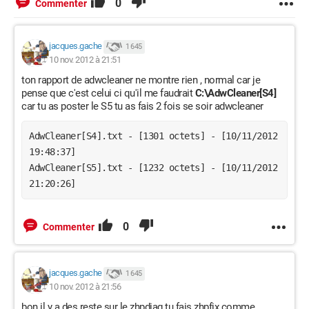
0
Commenter
jacques.gache
1 645
10 nov. 2012 à 21:51
ton rapport de adwcleaner ne montre rien , normal car je
pense que c'est celui ci qu'il me faudrait
C:\AdwCleaner[S4]
car tu as poster le S5 tu as fais 2 fois se soir adwcleaner
AdwCleaner[S4].txt - [1301 octets] - [10/11/2012 
19:48:37]

AdwCleaner[S5].txt - [1232 octets] - [10/11/2012 
21:20:26]
0
Commenter
jacques.gache
1 645
10 nov. 2012 à 21:56
bon il y a des reste sur le zhpdiag tu fais zhpfix comme