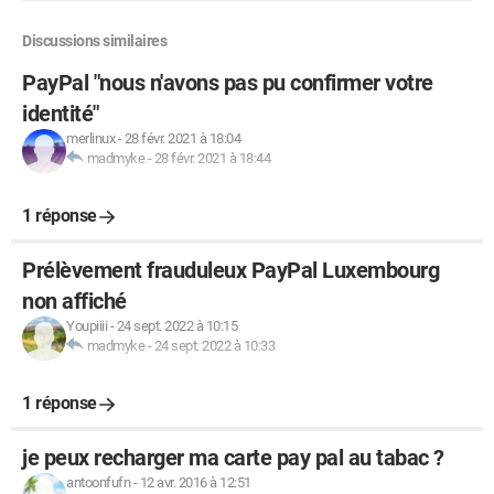
Discussions similaires
PayPal "nous n'avons pas pu confirmer votre
identité"
merlinux
-
28 févr. 2021 à 18:04
madmyke
-
28 févr. 2021 à 18:44
1 réponse
Prélèvement frauduleux PayPal Luxembourg
non affiché
Youpiiii
-
24 sept. 2022 à 10:15
madmyke
-
24 sept. 2022 à 10:33
1 réponse
je peux recharger ma carte pay pal au tabac ?
antoonfufn
-
12 avr. 2016 à 12:51