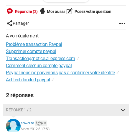
Possibilité de vous montrer les screens.
Répondre (2)
Moi aussi
Posez votre question
J'ai aussi mis un sujet dans www.paypal-community.com.
Partager
Qu'est-ce que vous en penser ?
A voir également:
Merci
Problème transaction Paypal
Supprimer compte paypal
Transaction@notice.aliexpress.com
✓
Comment créer un compte paypal
Paypal nous ne parvenons pas à confirmer votre identité
✓
Actitech limited paypal
✓
2 réponses
RÉPONSE 1 / 2
sowcute
8
6 nov. 2012 à 17:53