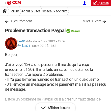
Question
Forum
Applis & Sites
Réseaux sociaux
Sujet Précédent
Sujet Suivant
Problème transaction Paypal
Résolu
kex94
-
Modifié le 6 nov. 2012 à 15:56
kex94
-
6 nov. 2012 à 17:58
Bonjour,
J'ai envoyé 13€ à une personne. Il me dit qu'il a reçu
uniquement 1,30€. Il m'a faits un screen du détail de la
transaction. J'ai repéré 2 problèmes:
- Il n'a pas le même numéro de transaction unique que moi.
- J'ai envoyé un message avec le paiement mais il n'a pas reçu
de message.
Est-ce un problème de Paypal où il a créer un faux détail de
transaction pour me faire croire qu'il n'a rien reçu.
Afficher la suite