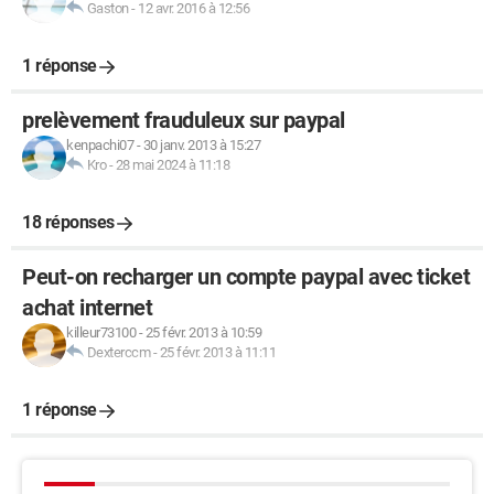
Gaston
-
12 avr. 2016 à 12:56
1 réponse
prelèvement frauduleux sur paypal
kenpachi07
-
30 janv. 2013 à 15:27
Kro
-
28 mai 2024 à 11:18
18 réponses
Peut-on recharger un compte paypal avec ticket
achat internet
killeur73100
-
25 févr. 2013 à 10:59
Dexterccm
-
25 févr. 2013 à 11:11
1 réponse