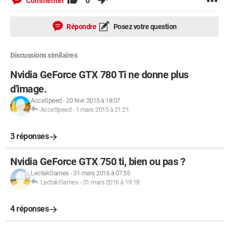
0
Commenter
Répondre
Posez votre question
Discussions similaires
Nvidia GeForce GTX 780 Ti ne donne plus
d'image.
AcceSpeed
-
20 févr. 2015 à 18:07
AcceSpeed
-
1 mars 2015 à 21:21
3 réponses
Nvidia GeForce GTX 750 ti, bien ou pas ?
LectakGames
-
31 mars 2016 à 07:55
LectakGames
-
31 mars 2016 à 19:18
4 réponses