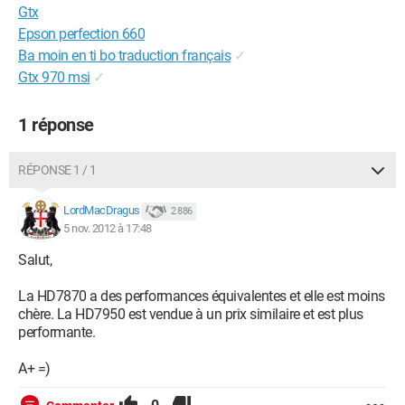
Gtx
Epson perfection 660
Ba moin en ti bo traduction français
✓
Gtx 970 msi
✓
1 réponse
RÉPONSE 1 / 1
LordMacDragus
2 886
5 nov. 2012 à 17:48
Salut,
La HD7870 a des performances équivalentes et elle est moins
chère. La HD7950 est vendue à un prix similaire et est plus
performante.
A+ =)