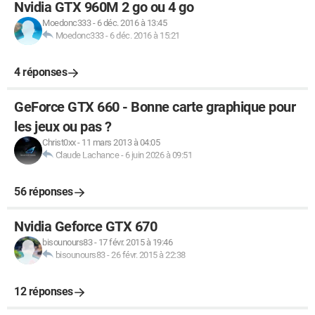
Nvidia GTX 960M 2 go ou 4 go
Moedonc333
-
6 déc. 2016 à 13:45
Moedonc333
-
6 déc. 2016 à 15:21
4 réponses
GeForce GTX 660 - Bonne carte graphique pour
les jeux ou pas ?
Christ0xx
-
11 mars 2013 à 04:05
Claude Lachance
-
6 juin 2026 à 09:51
56 réponses
Nvidia Geforce GTX 670
bisounours83
-
17 févr. 2015 à 19:46
bisounours83
-
26 févr. 2015 à 22:38
12 réponses