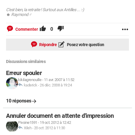
C'est bien, la retraite ! Surtout aux Antilles ... :-)
☻ Raymond ♂
0
Commenter
Répondre
Posez votre question
Discussions similaires
Erreur spouler
kikilagrenouille
-
11 avr. 2007 à 11:52
kaderick
-
26 déc. 2008 à 19:24
10 réponses
Annuler document en attente d'impression
Pivoine1591
-
19 oct. 2012 à 12:42
Xileh
-
20 oct. 2012 à 11:30