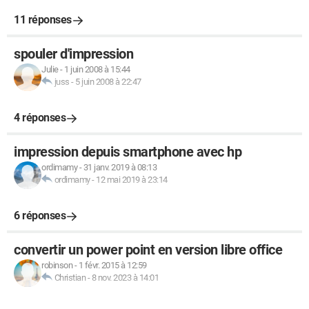
11 réponses
spouler d'impression
Julie
-
1 juin 2008 à 15:44
juss
-
5 juin 2008 à 22:47
4 réponses
impression depuis smartphone avec hp
ordimamy
-
31 janv. 2019 à 08:13
ordimamy
-
12 mai 2019 à 23:14
6 réponses
convertir un power point en version libre office
robinson
-
1 févr. 2015 à 12:59
Christian
-
8 nov. 2023 à 14:01