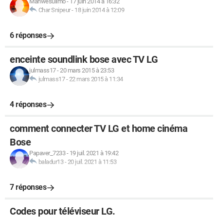
Manwesulimo
-
17 juin 2014 à 16:32
Char Snipeur
-
18 juin 2014 à 12:09
6 réponses
enceinte soundlink bose avec TV LG
julmass17
-
20 mars 2015 à 23:53
julmass17
-
22 mars 2015 à 11:34
4 réponses
comment connecter TV LG et home cinéma
Bose
Papaver_7233
-
19 juil. 2021 à 19:42
baladur13
-
20 juil. 2021 à 11:53
7 réponses
Codes pour téléviseur LG.