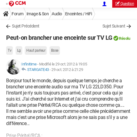
Question
Forum
Image & Son
Audio
Enceintes / HiFi
Sujet Précédent
Sujet Suivant
Peut-on brancher une enceinte sur TV LG
Résolu
Tv
Lg
Haut parleur
Bose
Infinitime
-
Modifié le 29 oct. 2012 à 19:05
STARGATE43
-
29 oct. 2012 à 21:29
Bonjour tout le monde, depuis quelque temps je cherche a
brancher une enceinte audio sur ma TV LG 22LD350. Pour
l'instant je n'y suis toujours pas arrivé, c'est pour cela qui je
suis ici. J'ai cherché sur Internet et j'ai cru comprendre qu'il
fallait une prise Péritel/RCA ou quelque chose comme ça....
Il me semble avoir une prise comme celle citée précédemment
mais c'est une prise Microsoft alors je ne sais pas s'il y a une
différence...
Prise Péritel/RCA :