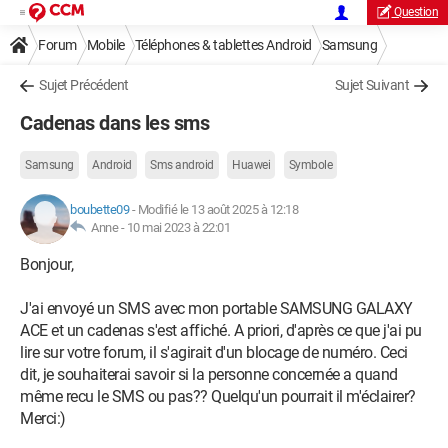
Question
Forum
Mobile
Téléphones & tablettes Android
Samsung
Sujet Précédent
Sujet Suivant
Cadenas dans les sms
Samsung
Android
Sms android
Huawei
Symbole
boubette09
-
Modifié le 13 août 2025 à 12:18
Anne -
10 mai 2023 à 22:01
Bonjour,
J'ai envoyé un SMS avec mon portable SAMSUNG GALAXY
ACE et un cadenas s'est affiché. A priori, d'après ce que j'ai pu
lire sur votre forum, il s'agirait d'un blocage de numéro. Ceci
dit, je souhaiterai savoir si la personne concernée a quand
même recu le SMS ou pas?? Quelqu'un pourrait il m'éclairer?
Merci:)