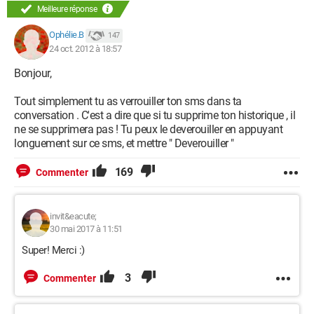
Meilleure réponse
Ophélie.B
147
24 oct. 2012 à 18:57
Bonjour,
Tout simplement tu as verrouiller ton sms dans ta
conversation . C'est a dire que si tu supprime ton historique , il
ne se supprimera pas ! Tu peux le deverouiller en appuyant
longuement sur ce sms, et mettre " Deverouiller "
169
Commenter
invit&eacute;
30 mai 2017 à 11:51
Super! Merci :)
3
Commenter