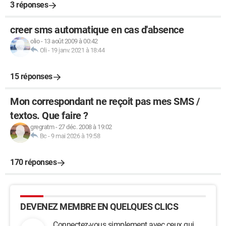
3 réponses
creer sms automatique en cas d'absence
olio
-
13 août 2009 à 00:42
Oli
-
19 janv. 2021 à 18:44
15 réponses
Mon correspondant ne reçoit pas mes SMS /
textos. Que faire ?
gregratm
-
27 déc. 2008 à 19:02
Bc
-
9 mai 2026 à 19:58
170 réponses
DEVENEZ MEMBRE EN QUELQUES CLICS
Connectez-vous simplement avec ceux qui