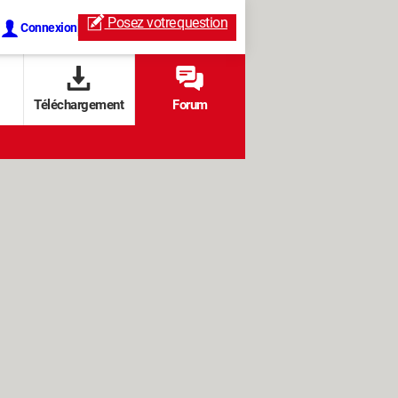
Posez votre
question
Connexion
Téléchargement
Forum