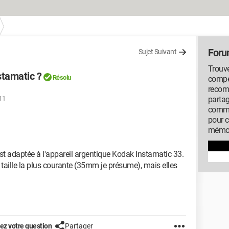
Foru
Sujet Suivant
Trouve
stamatic ?
Résolu
compé
recom
:11
partag
commu
pour 
mémor
 est adaptée à l'appareil argentique Kodak Instamatic 33.
a taille la plus courante (35mm je présume), mais elles
z votre question
Partager