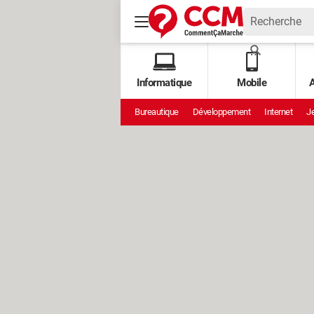
Informatique
Mobile
A
Bureautique
Développement
Internet
Je