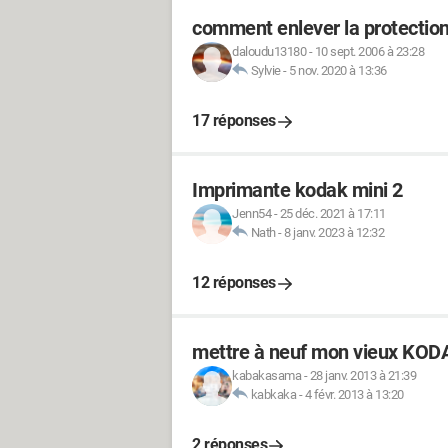
comment enlever la protection
daloudu13180
-
10 sept. 2006 à 23:28
Sylvie
-
5 nov. 2020 à 13:36
17 réponses
Imprimante kodak mini 2
Jenn54
-
25 déc. 2021 à 17:11
Nath
-
8 janv. 2023 à 12:32
12 réponses
mettre à neuf mon vieux KODA
kabakasama
-
28 janv. 2013 à 21:39
kabkaka
-
4 févr. 2013 à 13:20
2 réponses