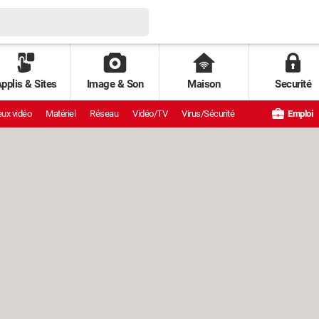
pplis & Sites
Image & Son
Maison
Securité
ux vidéo
Matériel
Réseau
Vidéo/TV
Virus/Sécurité
Emploi