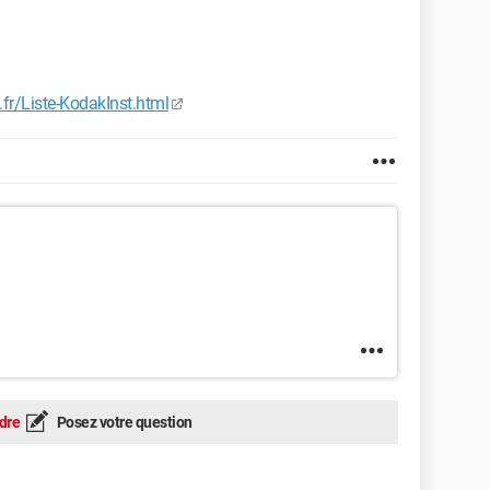
e.fr/Liste-KodakInst.html
dre
Posez votre question