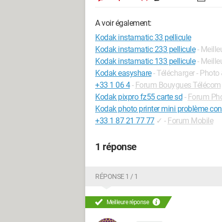
A voir également:
Kodak instamatic 33 pellicule
Kodak instamatic 233 pellicule
- Meill
Kodak instamatic 133 pellicule
- Meill
Kodak easyshare
- Télécharger - Phot
+33 1 06 4
-
Forum Bouygues Télécom
Kodak pixpro fz55 carte sd
-
Forum Pho
Kodak photo printer mini problème co
+33 1 87 21 77 77
✓
-
Forum Mobile
1 réponse
RÉPONSE 1 / 1
Meilleure réponse