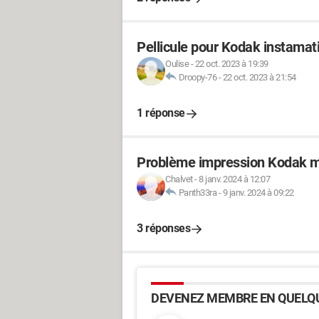
Pellicule pour Kodak instamat
Oulise
-
22 oct. 2023 à 19:39
Droopy-76
-
22 oct. 2023 à 21:54
1 réponse
Problème impression Kodak m
Chalvet
-
8 janv. 2024 à 12:07
Panth33ra
-
9 janv. 2024 à 09:22
3 réponses
DEVENEZ MEMBRE EN QUELQU