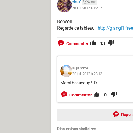
cbauf
803
20 juil. 2012 à 19:17
Bonsoir,
Regarde ce tableau :
http://glangl1.fre
13
Commenter
s0p0mme
20 juil. 2012 à 23:13
Merci beaucoup ! :D
0
Commenter
Répon
Discussions similaires