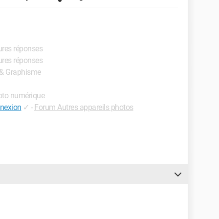
eures réponses
eures réponses
o & Graphisme
to numérique
nnexion
✓
-
Forum Autres appareils photos