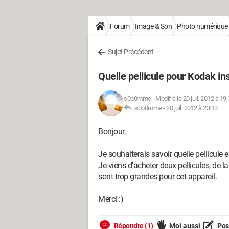
Forum
Image & Son
Photo numérique
Sujet Précédent
Quelle pellicule pour Kodak in
s0p0mme
-
Modifié le 20 juil. 2012 à 19
s0p0mme -
20 juil. 2012 à 23:13
Bonjour,
Je souhaiterais savoir quelle pellicule
Je viens d'acheter deux pellicules, de l
sont trop grandes pour cet appareil.
Merci :)
Répondre (1)
Moi aussi
Pose