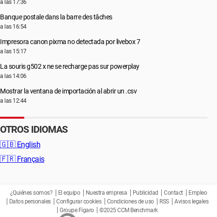
a las 17:36
Banque postale dans la barre des tâches
a las 16:54
Impresora canon pixma no detectada por livebox 7
a las 15:17
La souris g502 x ne se recharge pas sur powerplay
a las 14:06
Mostrar la ventana de importación al abrir un .csv
a las 12:44
OTROS IDIOMAS
🇬🇧
English
🇫🇷
Français
¿Quiénes somos?
El equipo
Nuestra empresa
Publicidad
Contact
Empleo
Datos personales
Configurar cookies
Condiciones de uso
RSS
Avisos legales
Groupe Figaro
©2025 CCM Benchmark