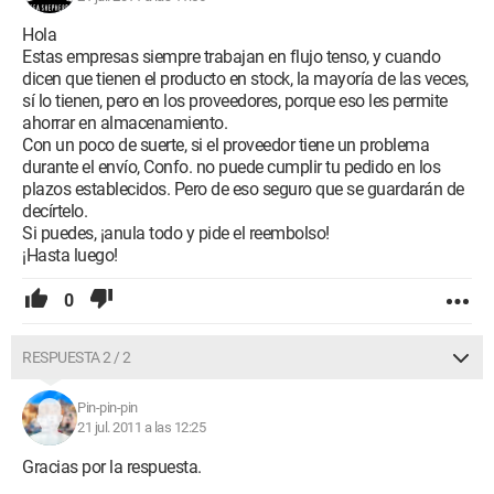
Les escribí un correo ayer pidiendo información sobre mi
paquete, sobre su estado, pero hasta ahora, ninguna
Hola
respuesta...
Estas empresas siempre trabajan en flujo tenso, y cuando
dicen que tienen el producto en stock, la mayoría de las veces,
Ayúdame, no quiero esperar 4 meses para recibir una silla
sí lo tienen, pero en los proveedores, porque eso les permite
(porque buscando en Internet he encontrado muchos clientes
ahorrar en almacenamiento.
que se quejan de productos que al final no estaban en stock,
Con un poco de suerte, si el proveedor tiene un problema
con una espera de 2 a 9 meses !!!!!)
durante el envío, Confo. no puede cumplir tu pedido en los
plazos establecidos. Pero de eso seguro que se guardarán de
Gracias...
decírtelo.
Si puedes, ¡anula todo y pide el reembolso!
¡Hasta luego!
0
RESPUESTA 2 / 2
Pin-pin-pin
21 jul. 2011 a las 12:25
Gracias por la respuesta.