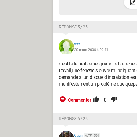
RÉPONSE 5 / 25
yoc
20 mars 2006 à 20:41
c est la le problème: quand je branche 
travail,une fenetre s ouvre m indiquant
demande si un disque d instalation est 
manifestement un problème quelquep
0
Commenter
RÉPONSE 6 / 25
Gouril
580