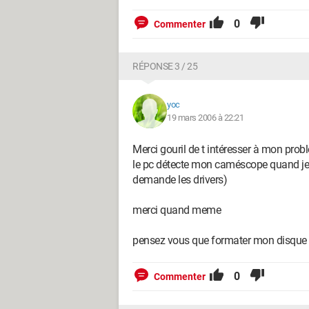
0
Commenter
RÉPONSE 3 / 25
yoc
19 mars 2006 à 22:21
Merci gouril de t intéresser à mon prob
le pc détecte mon caméscope quand je le 
demande les drivers)
merci quand meme
pensez vous que formater mon disque 
0
Commenter