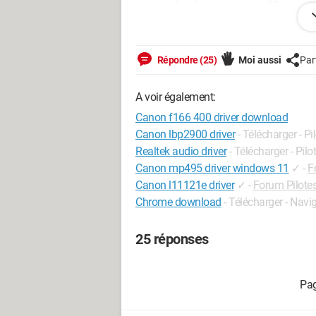
propose les drivers pour win 98 mais p
de plus il n y a pas de drivers fournis 
Je ne sais pas d ou vient le probleme. 
Répondre (25)
Moi aussi
Par
mes problèmes?
A voir également:
Si quelqu un a une idée... merci d avan
Canon f166 400 driver download
Canon lbp2900 driver
- Télécharger - Pi
Realtek audio driver
- Télécharger - Pilo
Canon mp495 driver windows 11
✓
-
F
Canon l11121e driver
✓
-
Forum Pilotes
Chrome download
- Télécharger - Navi
25 réponses