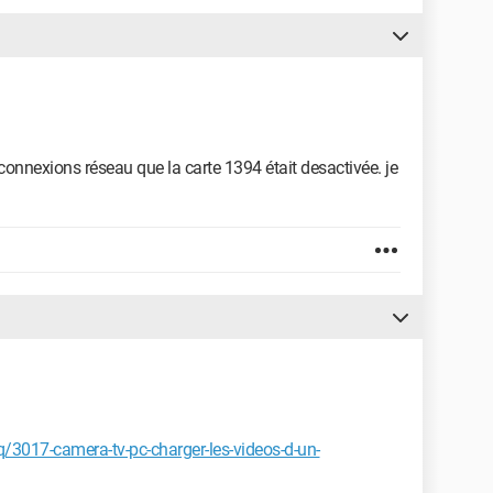
onnexions réseau que la carte 1394 était desactivée. je
017-camera-tv-pc-charger-les-videos-d-un-