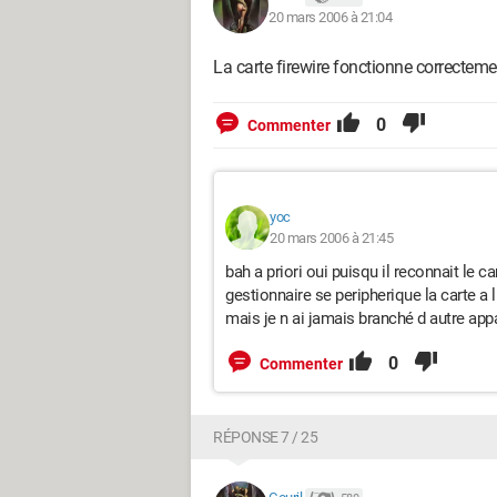
20 mars 2006 à 21:04
La carte firewire fonctionne correcteme
0
Commenter
yoc
20 mars 2006 à 21:45
bah a priori oui puisqu il reconnait le 
gestionnaire se peripherique la carte a 
mais je n ai jamais branché d autre appar
0
Commenter
RÉPONSE 7 / 25