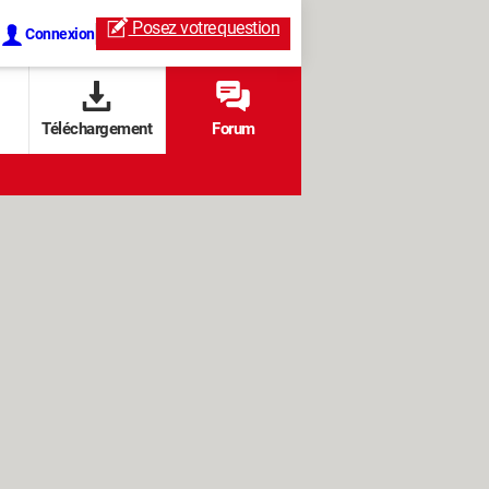
Posez votre
question
Connexion
Téléchargement
Forum