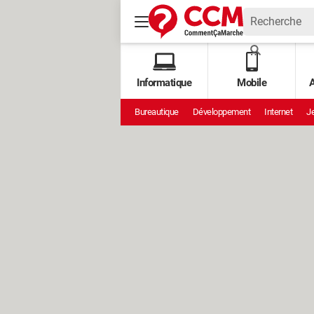
Informatique
Mobile
A
Bureautique
Développement
Internet
Je