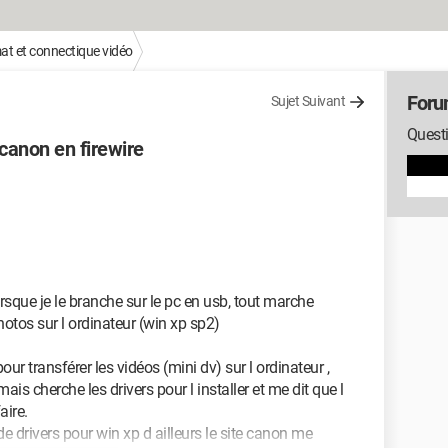
at et connectique vidéo
Foru
Sujet Suivant
Questi
canon en firewire
sque je le branche sur le pc en usb, tout marche
hotos sur l ordinateur (win xp sp2)
ur transférer les vidéos (mini dv) sur l ordinateur ,
s cherche les drivers pour l installer et me dit que l
aire.
de drivers pour win xp d ailleurs le site canon me