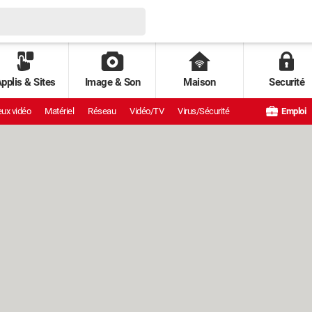
pplis & Sites
Image & Son
Maison
Securité
ux vidéo
Matériel
Réseau
Vidéo/TV
Virus/Sécurité
Emploi