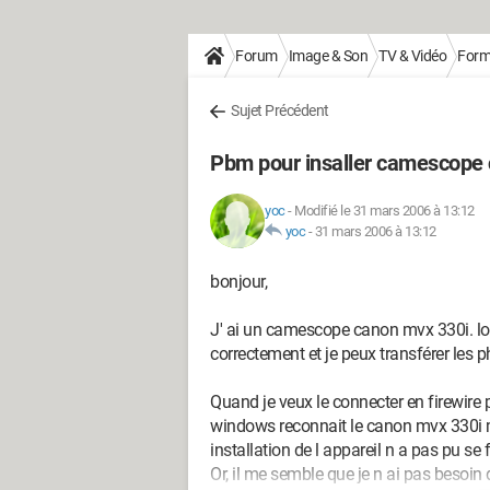
Forum
Image & Son
TV & Vidéo
Form
Sujet Précédent
Pbm pour insaller camescope 
yoc
-
Modifié le 31 mars 2006 à 13:12
yoc
-
31 mars 2006 à 13:12
bonjour,
J' ai un camescope canon mvx 330i. lor
correctement et je peux transférer les p
Quand je veux le connecter en firewire po
windows reconnait le canon mvx 330i mai
installation de l appareil n a pas pu se f
Or, il me semble que je n ai pas besoin 