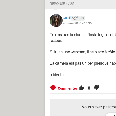
RÉPONSE 4 / 25
Gouril
580
20 mars 2006 à 14:36
Tu n'as pas besion de l'installer, il doi
lecteur.
Si tu as une webcam, il se place à côté.
La caméra est pas un périphérique habitu
a bientot
0
Commenter
Vous n’avez pas tro