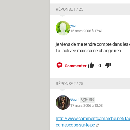
RÉPONSE 1 / 25
yoc
16 mars 2006 à 17:41
je viens de me rendre compte dans les c
l ai activée mais ca ne change rien...
0
Commenter
RÉPONSE 2 / 25
Gouril
580
17 mars 2006 à 18:03
http://www.commentcamarche.net/faq/3
camescope-sur-le-pc