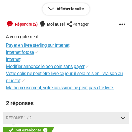
Donc savez vous si je payrai 99€ ou 80€ en laissant le prix en
Afficher la suite
livre lors de l'achat et en payant avec une carte bancaire ?
J'espère que mon problème est assez clair
Répondre (2)
Moi aussi
Partager
Merci de vos réponses
A voir également:
Payer en livre sterling sur internet
Internet fotose
✓
Internet
Modifier annonce le bon coin sans payer
✓
Votre colis ne peut être livré ce jour. il sera mis en livraison au
plus tôt
✓
Malheureusement, votre colissimo ne peut pas être livré.
2 réponses
RÉPONSE 1 / 2
Meilleure réponse