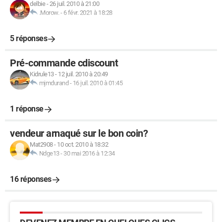
delbie
-
26 juil. 2010 à 21:00
.Morow.
-
6 févr. 2021 à 18:28
5 réponses
Pré-commande cdiscount
Kidrule13
-
12 juil. 2010 à 20:49
mjmdurand
-
16 juil. 2010 à 01:45
1 réponse
vendeur arnaqué sur le bon coin?
Mat2908
-
10 oct. 2010 à 18:32
Ndge13
-
30 mai 2016 à 12:34
16 réponses