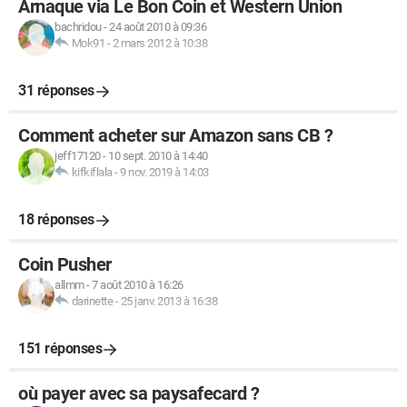
Arnaque via Le Bon Coin et Western Union
bachridou
-
24 août 2010 à 09:36
Mok91
-
2 mars 2012 à 10:38
31 réponses
Comment acheter sur Amazon sans CB ?
jeff17120
-
10 sept. 2010 à 14:40
kifkiflala
-
9 nov. 2019 à 14:03
18 réponses
Coin Pusher
allmm
-
7 août 2010 à 16:26
darinette
-
25 janv. 2013 à 16:38
151 réponses
où payer avec sa paysafecard ?