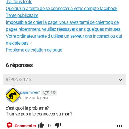
J'ai tous tenté
Quelqu'un a tenté de se connecter à votre compte facebook
Tente publicitaire
Impossible de créer la page: vous avez tenté de créer trop de
pages récemment. veuillez réessayer dans quelques minutes.
Votre ordinateur tente d utiliser un serveur dns incorrect ou qui
n existe pas
✓
Problème de création de page
6 réponses
RÉPONSE 1 / 6
papieminem1
195
6 juin 2010 à 13:09
c'est quoi le probleme?
T'arrive pas a te connecter su msn?
0
Commenter