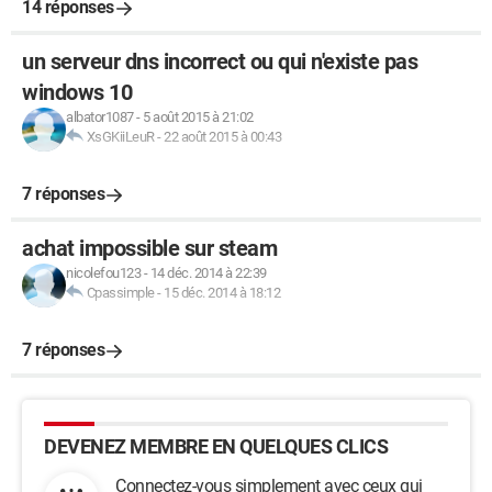
14 réponses
un serveur dns incorrect ou qui n'existe pas
windows 10
albator1087
-
5 août 2015 à 21:02
XsGKiiLeuR
-
22 août 2015 à 00:43
7 réponses
achat impossible sur steam
nicolefou123
-
14 déc. 2014 à 22:39
Cpassimple
-
15 déc. 2014 à 18:12
7 réponses
DEVENEZ MEMBRE EN QUELQUES CLICS
Connectez-vous simplement avec ceux qui