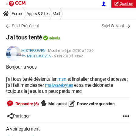
Question
Forum
Applis & Sites
Mail
Sujet Précédent
Sujet Suivant
J'ai tous tenté
Résolu
MISTERSEVEN
-
Modifié le 6 juin 2010 à 12:39
MISTERSEVEN
-
6 juin 2010 à 13:42
Bonjour, a vous
j'ai tous tenté désisntaller
msn
et linstaller changer d'adresse ;
j'ai fait msncleaner
malwarebytes
et sa me déconecte
toujours la je suis un peux perdu merci
Répondre (6)
Moi aussi
Posez votre question
Partager
A voir également: