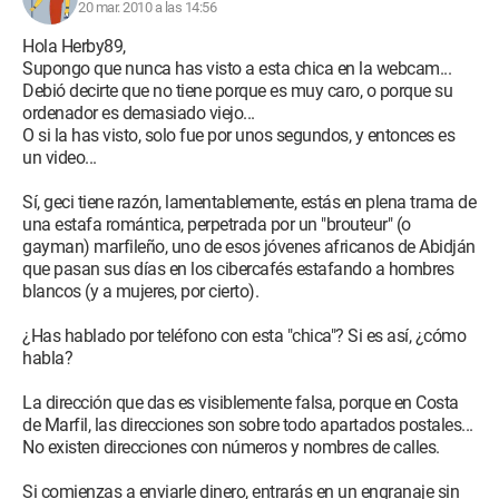
20 mar. 2010 a las 14:56
Hola Herby89,
Supongo que nunca has visto a esta chica en la webcam...
Debió decirte que no tiene porque es muy caro, o porque su
ordenador es demasiado viejo...
O si la has visto, solo fue por unos segundos, y entonces es
un video...
Sí, geci tiene razón, lamentablemente, estás en plena trama de
una estafa romántica, perpetrada por un "brouteur" (o
gayman) marfileño, uno de esos jóvenes africanos de Abidján
que pasan sus días en los cibercafés estafando a hombres
blancos (y a mujeres, por cierto).
¿Has hablado por teléfono con esta "chica"? Si es así, ¿cómo
habla?
La dirección que das es visiblemente falsa, porque en Costa
de Marfil, las direcciones son sobre todo apartados postales...
No existen direcciones con números y nombres de calles.
Si comienzas a enviarle dinero, entrarás en un engranaje sin