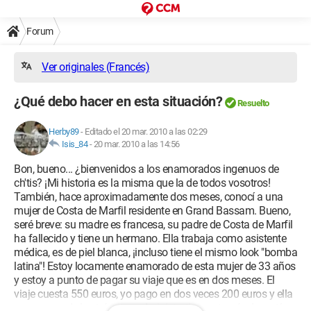
Forum
Ver originales (Francés)
¿Qué debo hacer en esta situación?
Resuelto
Herby89
-
Editado el 20 mar. 2010 a las 02:29
Isis_84
-
20 mar. 2010 a las 14:56
Bon, bueno... ¿bienvenidos a los enamorados ingenuos de
ch'tis? ¡Mi historia es la misma que la de todos vosotros!
También, hace aproximadamente dos meses, conocí a una
mujer de Costa de Marfil residente en Grand Bassam. Bueno,
seré breve: su madre es francesa, su padre de Costa de Marfil
ha fallecido y tiene un hermano. Ella trabaja como asistente
médica, es de piel blanca, ¡incluso tiene el mismo look "bomba
latina"! Estoy locamente enamorado de esta mujer de 33 años
y estoy a punto de pagar su viaje que es en dos meses. El
viaje cuesta 550 euros, yo pago en dos veces 200 euros y ella
se encarga de los trámites administrativos a través de un tío y