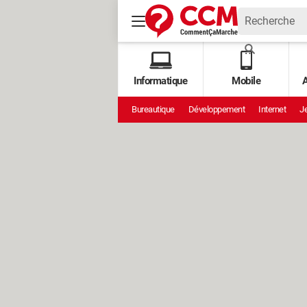
Informatique
Mobile
A
Bureautique
Développement
Internet
Je