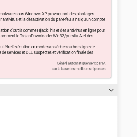
ar malware sous Windows XP provoquant des plantages
ur antivirus et la désactivation du pare-feu, ainsi qu'un compte
sation d'outils comme HijackThis et des antivirus en ligne pour
notamment le TrojanDownloader:Win32/purstiu.A et des
eut être l'exécution en mode sans échec ou hors ligne de
 de services et DLL suspectes et vérification finale des
Généré automatiquement par IA
sur la base des meilleures réponses