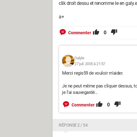
clik droit dessu et renomme le en galy.e
a+
0
Commenter
Galyle
27 juil. 2005 à 21:57
Merci regis59 de vouloir m'aider.
Je ne peut même pas cliquer dessus, tou
je l'ai sauvegardé...
0
Commenter
RÉPONSE 2 / 54