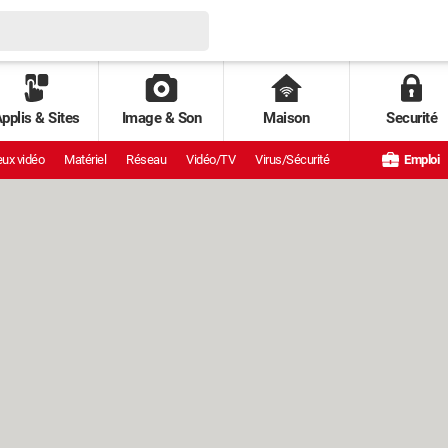
pplis & Sites
Image & Son
Maison
Securité
ux vidéo
Matériel
Réseau
Vidéo/TV
Virus/Sécurité
Emploi