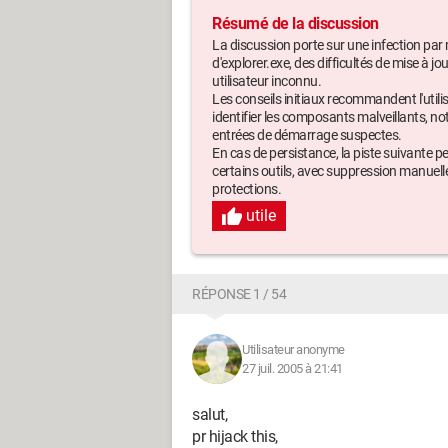
Résumé de la discussion
La discussion porte sur une infection p
d'explorer.exe, des difficultés de mise à jo
utilisateur inconnu.
Les conseils initiaux recommandent l'utili
identifier les composants malveillants, 
entrées de démarrage suspectes.
En cas de persistance, la piste suivante p
certains outils, avec suppression manuelle
protections.
utile
RÉPONSE 1 / 54
Utilisateur anonyme
27 juil. 2005 à 21:41
salut,
pr hijack this,