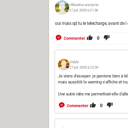
Utilisateur anonyme
27 juil. 2005 à 21:58
oui mais qd tu le telecharge, avant de 
0
Commenter
Galyle
27 juil. 2005 à 22:39
Je viens d'essayer: je parviens bien à t
mais aussitôt le warning s'affiche et tout
Une autre idée me permettrait-elle d'all
0
Commenter