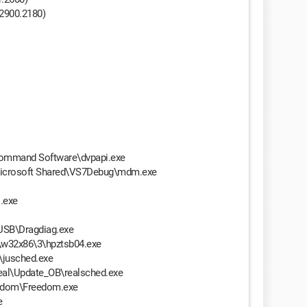
.2900.2180)
Command Software\dvpapi.exe
Microsoft Shared\VS7Debug\mdm.exe
.exe
USB\Dragdiag.exe
w32x86\3\hpztsb04.exe
\jusched.exe
eal\Update_OB\realsched.exe
eedom\Freedom.exe
e