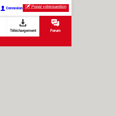
Posez votre
question
Connexion
Téléchargement
Forum