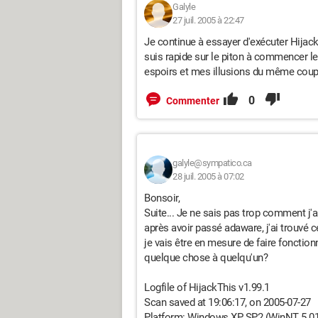
Galyle
27 juil. 2005 à 22:47
Je continue à essayer d'exécuter Hijack 
suis rapide sur le piton à commencer l
espoirs et mes illusions du même coup.
0
Commenter
galyle@sympatico.ca
28 juil. 2005 à 07:02
Bonsoir,
Suite... Je ne sais pas trop comment j'ai
après avoir passé adaware, j'ai trouvé ce
je vais être en mesure de faire foncti
quelque chose à quelqu'un?
Logfile of HijackThis v1.99.1
Scan saved at 19:06:17, on 2005-07-27
Platform: Windows XP SP2 (WinNT 5.01