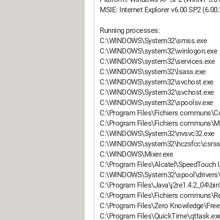
MSIE: Internet Explorer v6.00 SP2 (6.00
Running processes:
C:\WINDOWS\System32\smss.exe
C:\WINDOWS\system32\winlogon.exe
C:\WINDOWS\system32\services.exe
C:\WINDOWS\system32\lsass.exe
C:\WINDOWS\system32\svchost.exe
C:\WINDOWS\System32\svchost.exe
C:\WINDOWS\system32\spoolsv.exe
C:\Program Files\Fichiers communs\
C:\Program Files\Fichiers communs\
C:\WINDOWS\System32\nvsvc32.exe
C:\WINDOWS\system32\hczsfcc\csrss
C:\WINDOWS\Mixer.exe
C:\Program Files\Alcatel\SpeedTouch 
C:\WINDOWS\System32\spool\drivers\
C:\Program Files\Java\j2re1.4.2_04\bin
C:\Program Files\Fichiers communs\R
C:\Program Files\Zero Knowledge\Fr
C:\Program Files\QuickTime\qttask.ex