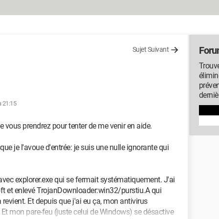
Foru
Sujet Suivant
Trouve
élimin
préven
derniè
à 21:15
 vous prendrez pour tenter de me venir en aide.
que je l'avoue d'entrée: je suis une nulle ignorante qui
avec explorer.exe qui se fermait systématiquement. J'ai
soft et enlevé TrojanDownloader:win32/purstiu.A qui
 revient. Et depuis que j'ai eu ça, mon antivirus
. Et mon pare-feu (juste celui de Windows) se désactive