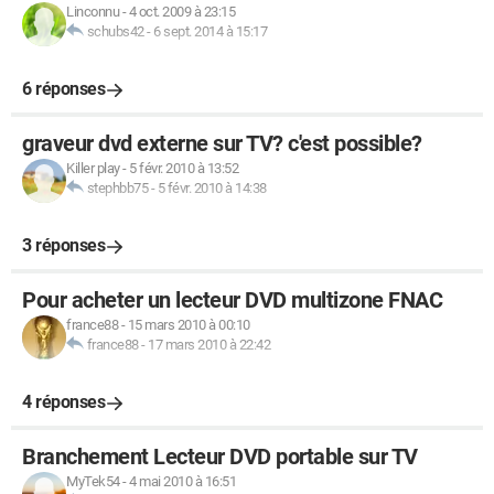
Linconnu
-
4 oct. 2009 à 23:15
schubs42
-
6 sept. 2014 à 15:17
6 réponses
graveur dvd externe sur TV? c'est possible?
Killer play
-
5 févr. 2010 à 13:52
stephbb75
-
5 févr. 2010 à 14:38
3 réponses
Pour acheter un lecteur DVD multizone FNAC
france88
-
15 mars 2010 à 00:10
france88
-
17 mars 2010 à 22:42
4 réponses
Branchement Lecteur DVD portable sur TV
MyTek54
-
4 mai 2010 à 16:51