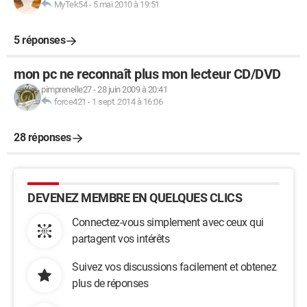
MyTek54
-
5 mai 2010 à 19:51
5 réponses
mon pc ne reconnaît plus mon lecteur CD/DVD
pimprenelle27
-
28 juin 2009 à 20:41
force421
-
1 sept. 2014 à 16:06
28 réponses
DEVENEZ MEMBRE EN QUELQUES CLICS
Connectez-vous simplement avec ceux qui
partagent vos intérêts
Suivez vos discussions facilement et obtenez
plus de réponses