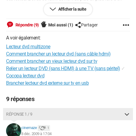
trouver. j'aimerais alors qu'un gentil internaute me guide pour
Afficher la suite
en trouver un! je précise le fait qu'il n'est plus la peine de tenter
de dézonner les lécteurs DVDs zone 2, j'ai appris par un
vendeur, que c'était impossible au risque de griller votre
Répondre (9)
Moi aussi
(1)
Partager
lécteur! Merci d'avance pour les réponses pertinentes.
A voir également:
Configuration: 
Windows XP Internet Explorer 7.0
Lecteur dvd multizone
Comment brancher un lecteur dvd (sans câble hdmi)
Comment brancher un vieux lecteur dvd sur tv
Relier un lecteur DVD (sans HDMI) à une TV (sans péritel)
✓
Cocopa lecteur dvd
Brancher lecteur dvd externe sur tv en usb
9 réponses
RÉPONSE 1 / 9
cinemaze
1
8 déc. 2009 à 17:04