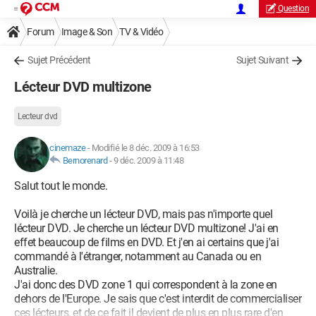
Question
Forum
Image & Son
TV & Vidéo
Sujet Précédent
Sujet Suivant
Lécteur DVD multizone
Lecteur dvd
cinemaze
-
Modifié le 8 déc. 2009 à 16:53
Bernorenard
-
9 déc. 2009 à 11:48
Salut tout le monde.
Voilà je cherche un lécteur DVD, mais pas n'importe quel
lécteur DVD. Je cherche un lécteur DVD multizone! J'ai en
effet beaucoup de films en DVD. Et j'en ai certains que j'ai
commandé à l'étranger, notamment au Canada ou en
Australie.
J'ai donc des DVD zone 1 qui correspondent à la zone en
dehors de l'Europe. Je sais que c'est interdit de commercialiser
ces lécteurs, et de ce fait il devient de plus en plus rare d'en