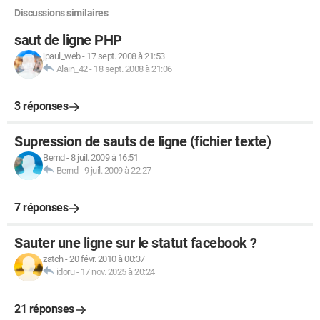
Discussions similaires
saut de ligne PHP
jpaul_web
-
17 sept. 2008 à 21:53
Alain_42
-
18 sept. 2008 à 21:06
3 réponses
Supression de sauts de ligne (fichier texte)
Bernd
-
8 juil. 2009 à 16:51
Bernd
-
9 juil. 2009 à 22:27
7 réponses
Sauter une ligne sur le statut facebook ?
zatch
-
20 févr. 2010 à 00:37
idoru
-
17 nov. 2025 à 20:24
21 réponses