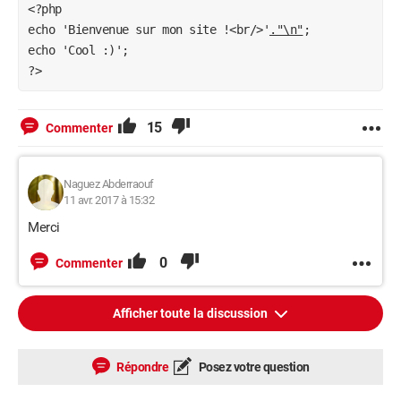
<?php

echo 'Bienvenue sur mon site !<br/>'
."\n"
;

echo 'Cool :)';

?>
15
Commenter
Naguez Abderraouf
11 avr. 2017 à 15:32
Merci
0
Commenter
Afficher toute la discussion
Répondre
Posez votre question