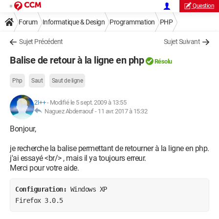
Question
Forum
Informatique & Design
Programmation
PHP
Sujet Précédent
Sujet Suivant
Balise de retour à la ligne en php
Résolu
Php
Saut
Saut de ligne
2I++
-
Modifié le 5 sept. 2009 à 13:55
Naguez Abderraouf -
11 avr. 2017 à 15:32
Bonjour,
je recherche la balise permettant de retourner à la ligne en php.
j'ai essayé <br/> , mais il ya toujours erreur.
Merci pour votre aide.
Configuration: 
Windows XP

Firefox 3.0.5