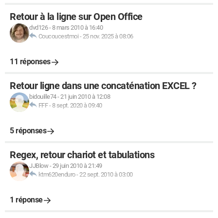
Retour à la ligne sur Open Office
dvd126
-
8 mars 2010 à 16:40
Coucoucestmoi
-
25 nov. 2025 à 08:06
11 réponses
Retour ligne dans une concaténation EXCEL ?
bidouille74
-
21 juin 2010 à 12:08
FFF
-
8 sept. 2020 à 09:40
5 réponses
Regex, retour chariot et tabulations
JJBlow
-
29 juin 2010 à 21:49
ktm620enduro
-
22 sept. 2010 à 03:00
1 réponse