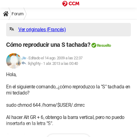
Forum
Ver originales (Francés)
Cómo reproducir una S tachada?
Resuelto
Jiv
-
Editado el 14 ago. 2009 a las 22:37
lkjhgfrty -
1 abr. 2013 a las 00:40
Hola,
En el siguiente comando, ¿cómo reproduzco la "S" tachada en
mi teclado?
sudo chmod 644 /home/$USER/.dmrc
Al hacer Alt GR + 6, obtengo la barra vertical, pero no puedo
insertarla en la letra "S".
Gracias de antemano