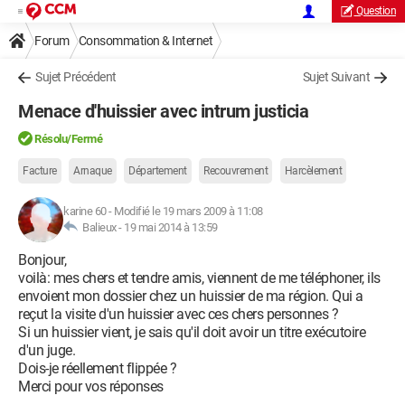
Question
Forum
Consommation & Internet
Sujet Précédent
Sujet Suivant
Menace d'huissier avec intrum justicia
Résolu/Fermé
Facture
Arnaque
Département
Recouvrement
Harcèlement
karine 60
-
Modifié le 19 mars 2009 à 11:08
Balieux -
19 mai 2014 à 13:59
Bonjour,
voilà: mes chers et tendre amis, viennent de me téléphoner, ils
envoient mon dossier chez un huissier de ma région. Qui a
reçut la visite d'un huissier avec ces chers personnes ?
Si un huissier vient, je sais qu'il doit avoir un titre exécutoire
d'un juge.
Dois-je réellement flippée ?
Merci pour vos réponses