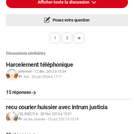
Afficher toute la discussion
Posez votre question
1
2
Discussions similaires
Harcelement téléphonique
jerrenner
-
12 déc. 2012 à 15:34
Kat
-
20 juin 2024 à 17:11
15 réponses
recu courier huissier avec intrum justicia
CELINE2714
-
28 févr. 2014 à 15:51
ns les journée
-
15 oct. 2017 à 13:14