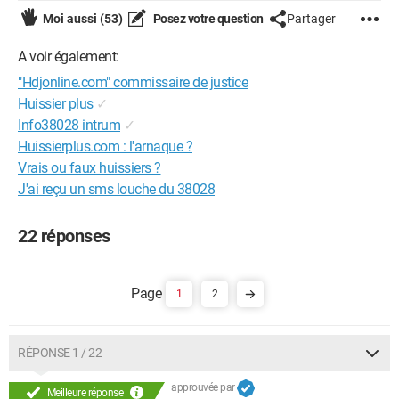
Moi aussi
(53)
Posez votre question
Partager
A voir également:
"Hdjonline.com" commissaire de justice
Huissier plus
✓
Info38028 intrum
✓
Huissierplus.com : l'arnaque ?
Vrais ou faux huissiers ?
J'ai reçu un sms louche du 38028
22 réponses
1
2
RÉPONSE 1 / 22
approuvée par
Meilleure réponse