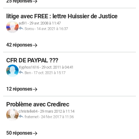
25 réponses
litige avec FREE : lettre Huissier de Justice
ad91
-
29 avr. 2008 à 11:47
Sorou
-
14 avr. 2021 à 16:37
42 réponses
CFR DE PAYPAL ???
Xyphos1616
-
29 oct. 2011 à 04:41
Ben
-
17 oct. 2021 à 15:17
12 réponses
Problème avec Credirec
christelle84
-
29 mars 2012 à 11:14
fraternet
-
24 févr. 2017 à 11:36
50 réponses