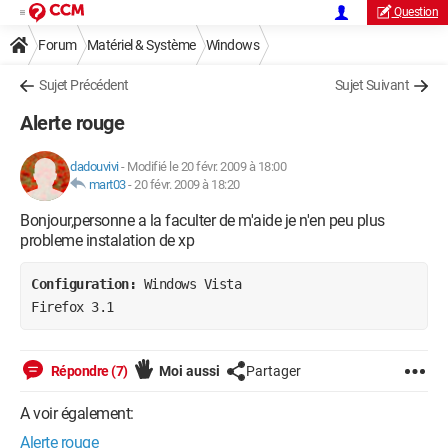
Question
Forum
Matériel & Système
Windows
Sujet Précédent
Sujet Suivant
Alerte rouge
dadouvivi
-
Modifié le 20 févr. 2009 à 18:00
mart03
-
20 févr. 2009 à 18:20
Bonjour,personne a la faculter de m'aide je n'en peu plus
probleme instalation de xp
Configuration: 
Windows Vista

Firefox 3.1
Répondre (7)
Moi aussi
Partager
A voir également:
Alerte rouge