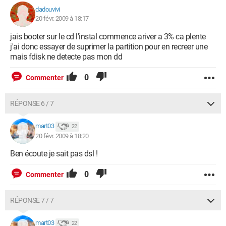
dadouvivi
20 févr. 2009 à 18:17
jais booter sur le cd l'instal commence ariver a 3% ca plente
j'ai donc essayer de suprimer la partition pour en recreer une
mais fdisk ne detecte pas mon dd
0
Commenter
RÉPONSE 6 / 7
mart03
22
20 févr. 2009 à 18:20
Ben écoute je sait pas dsl !
0
Commenter
RÉPONSE 7 / 7
mart03
22