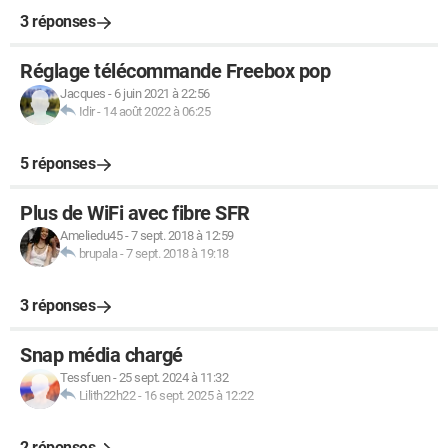
3 réponses
Réglage télécommande Freebox pop
Jacques
-
6 juin 2021 à 22:56
Idir
-
14 août 2022 à 06:25
5 réponses
Plus de WiFi avec fibre SFR
Ameliedu45
-
7 sept. 2018 à 12:59
brupala
-
7 sept. 2018 à 19:18
3 réponses
Snap média chargé
Tessfuen
-
25 sept. 2024 à 11:32
Lilith22h22
-
16 sept. 2025 à 12:22
2 réponses