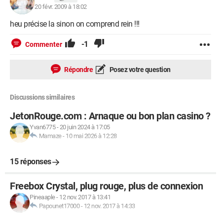
20 févr. 2009 à 18:02
heu précise la sinon on comprend rein !!!
-1
Commenter
Répondre
Posez votre question
Discussions similaires
JetonRouge.com : Arnaque ou bon plan casino ?
Yvan6775
-
20 juin 2024 à 17:05
Mamaze
-
10 mai 2026 à 12:28
15 réponses
Freebox Crystal, plug rouge, plus de connexion
Pineaaple
-
12 nov. 2017 à 13:41
Papounet17000
-
12 nov. 2017 à 14:33