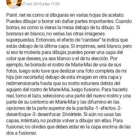
27 oct. 2010 a las 17:39
Paint .net es como si dibujaras en varias hojas de acetato.
Puedes dibujar o borrar sin dañar partes importantes. Cuando
borras, es como si vieras la mesa debajo de tu dibujo. Si
borraras en blanco, no verías las otras imágenes
superpuestas. Entonces, el efecto de "carotear" te indica que
estás debajo de la última capa. Si imprimes, será blanco, pero
si eso te molesta para dibujar, puedes poner una capa del
color que desees, ya sea blanco o el de tu elección. Por
ejemplo, he borrado el rostro de Marie-Mai de una de sus
fotos, luego solo tuve que deslizar una foto completa de mi
hija (sin recortarla) debajo de esta imagen en otra capa y
redimensionarla hasta que su rostro estuviera detrás del
agujero del rostro de Marie-Mai, luego fusiono. Para hacerlo
real, tomo el lazo, selecciono una parte del nuevo rostro y una
parte de su contorno en Marie-Mai y las difumino en las
opciones de la parte superior de la pantalla -1- efectos -2-
desenfoque -3- desenfocar. Diviértete. Si aún no usas las
capas, inténtalo, no podrás volver a dibujar sin ellas. Para
fusionar, no olvides que debes estar en la capa encima de las
dos a fusionar.