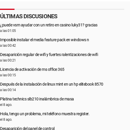
ÚLTIMAS DISCUSIONES
¿puede vsm ayudar con un retiro en casino luky31? gracias
a las 01:05
Imposible instalar el media feature pack en windows n
a las 00:42
Desaparición regular de wifi y fuertes ralentizaciones de wifi
a las 00:21
Licencia de activación de ms office 365
a las 00:15
Después de la instalación de linux mint en un hp elitebook 8570
a las 00:14
Platina technics slb210 inalámbrica de masa
el 8 ago.
Hola, tengo un problema, mi teléfono muestra register.
el 8 ago.
Desaparición del panel de control