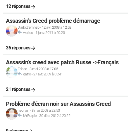
12 réponses
Assassin's Creed problème démarrage
Darkxtremheb
-
12 avr. 2008 à 12:52
walido
-
1 janv. 2011 à 20:20
36 réponses
Assassin's creed avec patch Russe ->Français
Edoac
-
3 mai 2008 à 17:05
gatro
-
27 avr. 2009 à 03:41
21 réponses
Problème d'écran noir sur Assassins Creed
neonan
-
8 mai 2008 à 23:53
MrPurple
-
30 déc. 2012 à 20:22
9 réponses