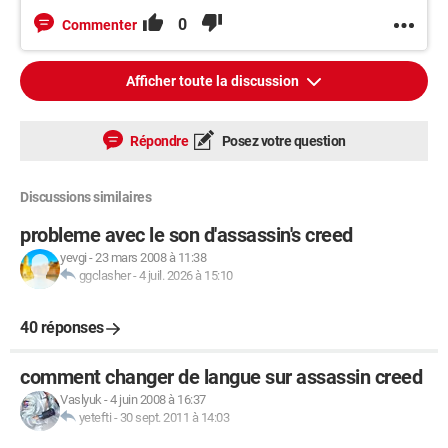
0
Commenter
Afficher toute la discussion
Répondre
Posez votre question
Discussions similaires
probleme avec le son d'assassin's creed
yevgi
-
23 mars 2008 à 11:38
ggclasher
-
4 juil. 2026 à 15:10
40 réponses
comment changer de langue sur assassin creed
Vaslyuk
-
4 juin 2008 à 16:37
yetefti
-
30 sept. 2011 à 14:03