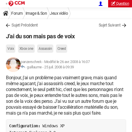
Question
Forum
Image & Son
Jeux vidéo
Sujet Précédent
Sujet Suivant
J'ai du son mais pas de voix
Voix
Xbox one
Assassin
Creed
panzerschrek
-
Modifié le 26 avr. 2008 à 16:07
guillaume -
25 juil. 2008 à 09:39
Bonjour, j'ai un problème pas vraiment grave, mais quand
même agacant, j'ai assassin's creed, le jeux marche tout
correctement, le seul petit hic, c'est que les personnages n'ont
pas de voix, je peux entendre tout le autres sons, mais pas le
son de la voix des perso. J'ai vu sur un autre forum que je
pouvais essayé de baisser l'accélération matérielle du son,
mais ça n'a pas marché, je ne sais plus quoi faire.
Configuration: 
Windows XP
