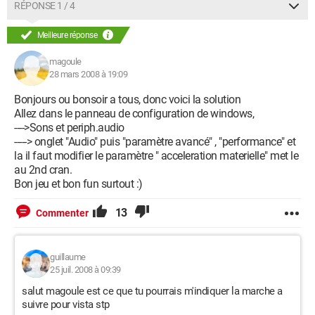
RÉPONSE 1 / 4
Meilleure réponse
magoule
28 mars 2008 à 19:09
Bonjours ou bonsoir a tous, donc voici la solution
Allez dans le panneau de configuration de windows,
---->Sons et periph.audio
-----> onglet "Audio" puis "paramètre avancé" , "performance" et
la il faut modifier le paramètre " acceleration materielle" met le
au 2nd cran.
Bon jeu et bon fun surtout :)
13
Commenter
guillaume
25 juil. 2008 à 09:39
salut magoule est ce que tu pourrais m'indiquer la marche a
suivre pour vista stp