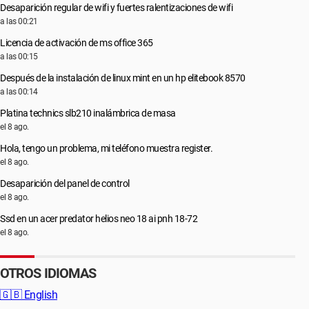
Desaparición regular de wifi y fuertes ralentizaciones de wifi
a las 00:21
Licencia de activación de ms office 365
a las 00:15
Después de la instalación de linux mint en un hp elitebook 8570
a las 00:14
Platina technics slb210 inalámbrica de masa
el 8 ago.
Hola, tengo un problema, mi teléfono muestra register.
el 8 ago.
Desaparición del panel de control
el 8 ago.
Ssd en un acer predator helios neo 18 ai pnh 18-72
el 8 ago.
OTROS IDIOMAS
🇬🇧
English