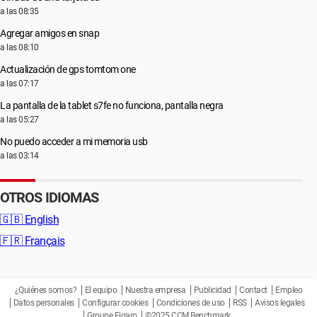
a las 08:35
Agregar amigos en snap
a las 08:10
Actualización de gps tomtom one
a las 07:17
La pantalla de la tablet s7fe no funciona, pantalla negra
a las 05:27
No puedo acceder a mi memoria usb
a las 03:14
OTROS IDIOMAS
🇬🇧
English
🇫🇷
Français
¿Quiénes somos?
El equipo
Nuestra empresa
Publicidad
Contact
Empleo
Datos personales
Configurar cookies
Condiciones de uso
RSS
Avisos legales
Groupe Figaro
©2025 CCM Benchmark