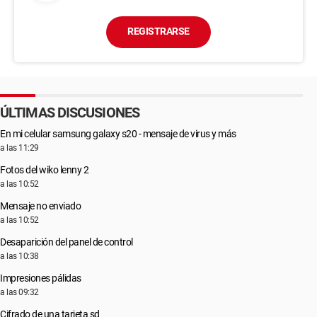
REGISTRARSE
ÚLTIMAS DISCUSIONES
En mi celular samsung galaxy s20 - mensaje de virus y más
a las 11:29
Fotos del wiko lenny 2
a las 10:52
Mensaje no enviado
a las 10:52
Desaparición del panel de control
a las 10:38
Impresiones pálidas
a las 09:32
Cifrado de una tarjeta sd