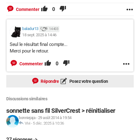
0
Commenter
baladur13
14 403
18 sept. 2025 à 14:46
Seul le résultat final compte...
Merci pour le retour.
0
Commenter
Répondre
Posez votre question
Discussions similaires
sonnette sans fil SilverCrest > réinitialiser
bonniejaja
-
29 août 2014 à 19:54
Vivi
-
5 déc. 2025 à 10:36
27 réponses