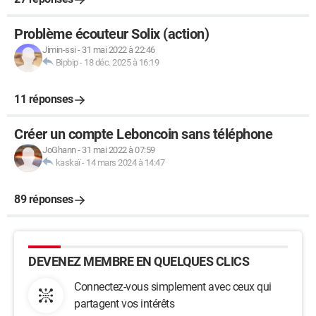
Problème écouteur Solix (action)
Jimin-ssi
-
31 mai 2022 à 22:46
Bipbip
-
18 déc. 2025 à 16:19
11 réponses
Créer un compte Leboncoin sans téléphone
JoGhann
-
31 mai 2022 à 07:59
kaskaï
-
14 mars 2024 à 14:47
89 réponses
DEVENEZ MEMBRE EN QUELQUES CLICS
Connectez-vous simplement avec ceux qui
partagent vos intérêts