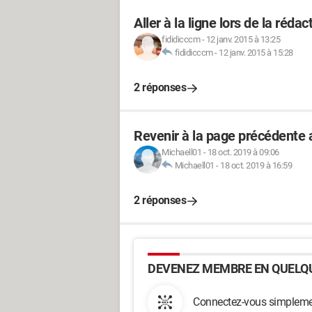
Aller à la ligne lors de la réd
fididicccm
-
12 janv. 2015 à 13:25
fididicccm
-
12 janv. 2015 à 15:28
2 réponses
Revenir à la page précédente a
Michaell01
-
18 oct. 2019 à 09:06
Michaell01
-
18 oct. 2019 à 16:59
2 réponses
DEVENEZ MEMBRE EN QUELQU
Connectez-vous simplemen