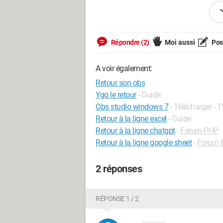
Fermer le jeu et relancer est une solut
Merci d'avance,
Répondre (2)
Moi aussi
Pose
A voir également:
Retour son obs
Ygg le retour
- Guide
Obs studio windows 7
- Télécharger - 
Retour à la ligne excel
- Guide
Retour à la ligne chatgpt
-
Forum PHP
Retour à la ligne google sheet
-
Forum E
2 réponses
RÉPONSE 1 / 2