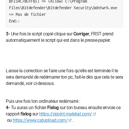
BF114C78CFF8}] => (Allow) C:\Program 
Files\Bitdefender\Bitdefender Security\bdntwrk.exe 
=> Pas de fichier

End::
3-
Une fois le script copié clique sur
Corriger
, FRST prend
automatiquement le script qui est dans le presse-papier.
Laisse la correction se faire une fois qu'elle est terminée il te
sera demandé de redémarrer ton pc, fait-le dès que cela te sera
demandé, voir ci-dessous.
Puis une fois ton ordinateur redémarré :
4-
Tu auras un fichier
Fixlog
sur ton bureau ensuite envoie ce
rapport
fixlog
sur
https://pjjoint.malekal.com/
ou
https://www.catupload.com/
.