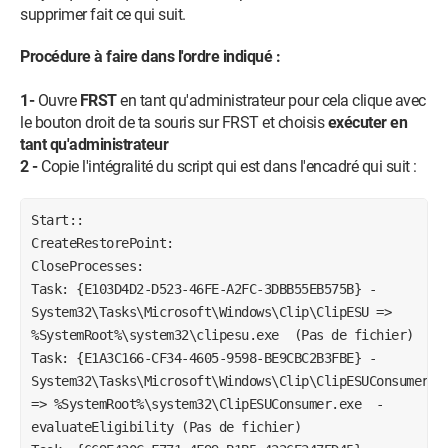
supprimer fait ce qui suit.
Procédure à faire dans l'ordre indiqué :
1-
Ouvre
FRST
en tant qu'administrateur pour cela clique avec
le bouton droit de ta souris sur FRST et choisis
exécuter en
tant qu'administrateur
2 -
Copie l'intégralité du script qui est dans l'encadré qui suit :
Start::

CreateRestorePoint:

CloseProcesses:

Task: {E103D4D2-D523-46FE-A2FC-3DBB55EB575B} - 
System32\Tasks\Microsoft\Windows\Clip\ClipESU => 
%SystemRoot%\system32\clipesu.exe  (Pas de fichier)

Task: {E1A3C166-CF34-4605-9598-BE9CBC2B3FBE} - 
System32\Tasks\Microsoft\Windows\Clip\ClipESUConsumer 
=> %SystemRoot%\system32\ClipESUConsumer.exe  -
evaluateEligibility (Pas de fichier)
