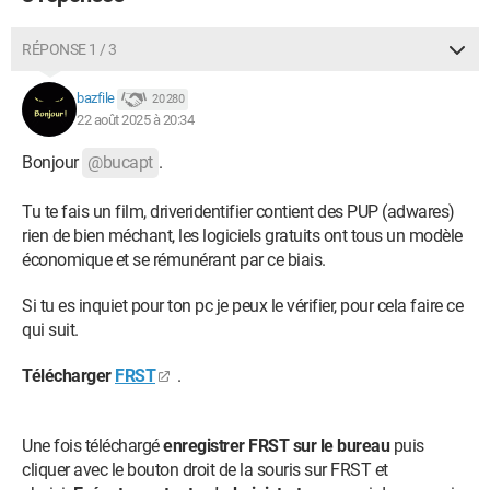
en cache, et historique de mon navigateur.
Maintenant, j’ai plusieurs questions sans réponses. Est ce que
RÉPONSE 1 / 3
le malware peut avoir infecté d’autres fichiers de mon pc ? Est
ce que revenir à un point de restauration peut régler le
bazfile
20 280
22 août 2025 à 20:34
problème pour de bon si il existe encore ? Est ce qu’il y a
d’autres précautions à prendre ?
Bonjour
@bucapt
.
Toute aide est la bienvenue.
Tu te fais un film, driveridentifier contient des PUP (adwares)
rien de bien méchant, les logiciels gratuits ont tous un modèle
économique et se rémunérant par ce biais.
Si tu es inquiet pour ton pc je peux le vérifier, pour cela faire ce
qui suit.
Télécharger
FRST
.
Une fois téléchargé
enregistrer FRST sur le bureau
puis
cliquer avec le bouton droit de la souris sur FRST et