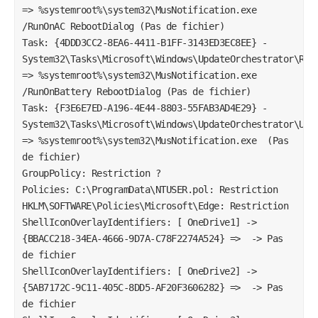
=> %systemroot%\system32\MusNotification.exe  
/RunOnAC RebootDialog (Pas de fichier)

Task: {4DDD3CC2-8EA6-4411-B1FF-3143ED3EC8EE} - 
System32\Tasks\Microsoft\Windows\UpdateOrchestrator\Rebo
=> %systemroot%\system32\MusNotification.exe  
/RunOnBattery RebootDialog (Pas de fichier)

Task: {F3E6E7ED-A196-4E44-8803-55FAB3AD4E29} - 
System32\Tasks\Microsoft\Windows\UpdateOrchestrator\USO_
=> %systemroot%\system32\MusNotification.exe  (Pas 
de fichier)

GroupPolicy: Restriction ? 

Policies: C:\ProgramData\NTUSER.pol: Restriction 

HKLM\SOFTWARE\Policies\Microsoft\Edge: Restriction

ShellIconOverlayIdentifiers: [ OneDrive1] -> 
{BBACC218-34EA-4666-9D7A-C78F2274A524} =>  -> Pas 
de fichier

ShellIconOverlayIdentifiers: [ OneDrive2] -> 
{5AB7172C-9C11-405C-8DD5-AF20F3606282} =>  -> Pas 
de fichier
