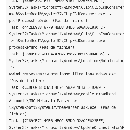
Task: {669E430C-F771-4F99-B1B5-4226E347ED45} - 
System32\Tasks\Microsoft\Windows\Clip\ClipEsuConsumerPro
=> %SystemRoot%\system32\ClipESUConsumer.exe  -
postProcessPreOrder (Pas de fichier)

Task: {442EB988-6779-4BB8-84E6-6D6AD61830F2} - 
System32\Tasks\Microsoft\Windows\Clip\ClipEsuConsumerPro
=> %SystemRoot%\system32\ClipESUConsumer.exe  -
processRefund (Pas de fichier)

Task: {E88D9B2C-DDEA-47B2-9582-085153004DB5} - 
System32\Tasks\Microsoft\Windows\Location\Notifications 
=> 
%windir%\System32\LocationNotificationWindows.exe  
(Pas de fichier)

Task: {CCDFC0B8-01A3-4E74-A820-4F13F51D269E} - 
System32\Tasks\Microsoft\Windows\Mobile Broadband 
Accounts\MNO Metadata Parser => 
%SystemRoot%\System32\MbaeParserTask.exe  (Pas de 
fichier)

Task: {7C894B7C-49F6-4B0C-85D0-52A0CE623EFF} - 
System32\Tasks\Microsoft\Windows\UpdateOrchestrator\Rebo