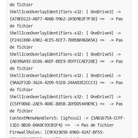
de fichier

ShellIconOverlayIdentifiers-x32: [ OneDrive3] -> 
{A78ED123-AB77-406B-9962-2A5D9D2F7F30} =>  -> Pas 
de fichier

ShellIconOverlayIdentifiers-x32: [ OneDrive4] -> 
{F241C880-6982-4CE5-8CF7-7085BA96DA5A} =>  -> Pas 
de fichier

ShellIconOverlayIdentifiers-x32: [ OneDrive5] -> 
{A0396A93-DC06-4AEF-BEE9-95FFCCAEF20E} =>  -> Pas 
de fichier

ShellIconOverlayIdentifiers-x32: [ OneDrive6] -> 
{9AA2F32D-362A-42D9-9328-24A483E2CCC3} =>  -> Pas 
de fichier

ShellIconOverlayIdentifiers-x32: [ OneDrive7] -> 
{C5FF006E-2AE9-408C-B85B-2DFDD5449D9C} =>  -> Pas 
de fichier

ContextMenuHandlers5: [igfxcui] -> {3AB1675A-CCFF-
11D2-8B20-00A0C93CB1F4} =>  -> Pas de fichier

FirewallRules: [{9FA33650-896D-42A7-BF55-