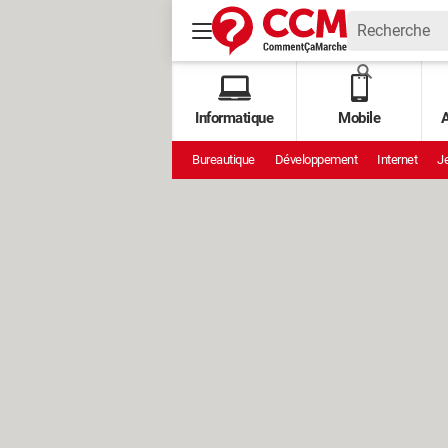
Informatique
Mobile
A
Bureautique
Développement
Internet
Je