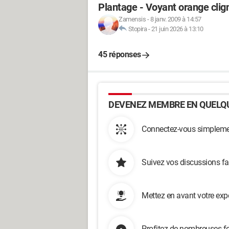
Plantage - Voyant orange clig
Zamensis
-
8 janv. 2009 à 14:57
Stopira
-
21 juin 2026 à 13:10
45 réponses
DEVENEZ MEMBRE EN QUELQU
Connectez-vous simplemen
Suivez vos discussions fa
Mettez en avant votre exp
Profitez de nombreuses fo