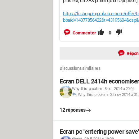
plus est, un XPS plutôt qu'un Optiplex (j
https://fr.shopping.rakuten.com/offer/
bbaid=14377856422&t=43195604&csp&
0
Commenter
Répon
Discussions similaires
Ecran DELL 2414h economiser
Why_this_problem
-
8 oct. 2014 à 20:04
Why_this_problem
-
22 nov. 2014 à 01
12 réponses
Ecran pc "entering power save
riirous
-
2 juil. 2014 à 18:08