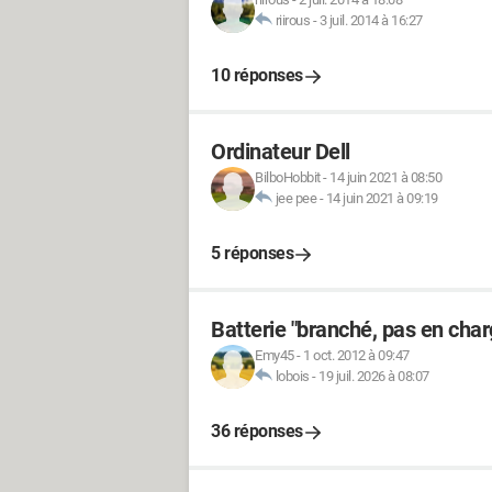
riirous
-
3 juil. 2014 à 16:27
10 réponses
Ordinateur Dell
BilboHobbit
-
14 juin 2021 à 08:50
jee pee
-
14 juin 2021 à 09:19
5 réponses
Batterie "branché, pas en cha
Emy45
-
1 oct. 2012 à 09:47
lobois
-
19 juil. 2026 à 08:07
36 réponses