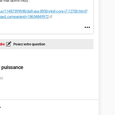
'ai mal dormi moi) :
buy/11487399598/dell-xps-8950-intel-core-i7-12700.html?
gad_campaignid=18654849972
dre
Posez votre question
 puissance
:32
"