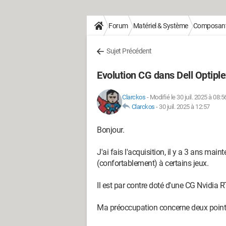
Forum
Matériel & Système
Composan
Sujet Précédent
Evolution CG dans Dell Optipl
Clarckos
-
Modifié le 30 juil. 2025 à 08:5
Clarckos
-
30 juil. 2025 à 12:57
Bonjour.
J'ai fais l'acquisition, il y a 3 ans mai
(confortablement) à certains jeux.
Il est par contre doté d'une CG Nvidia R
Ma préoccupation concerne deux point