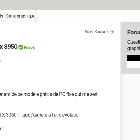
ts
Carte graphique
Foru
Sujet Suivant
Questi
ex 8950
Résolu
graph
6
ntenant de ce modèle précis de PC fixe qui me sert
TX 3060Ti, que j'aimerais faire évoluer.
s :