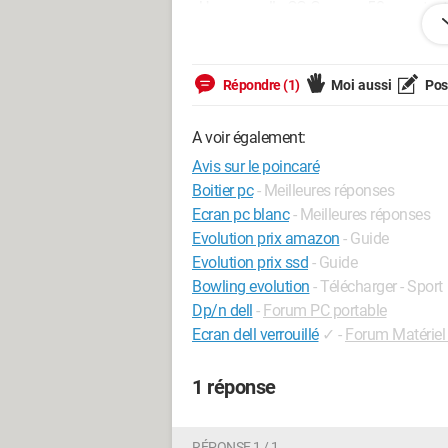
- Une nouvelle CG Gamme 50xx rentre t'
- L'alimentation actuelle de 460w il me s
Sachant que j'ai un SSD NVMe, un SSD, 
Répondre (1)
Moi aussi
Pose
Merci d'avance pour vos réponses.
A voir également:
Avis sur le poincaré
HBFS
Boitier pc
- Meilleures réponses
Ecran pc blanc
- Meilleures réponses
Evolution prix amazon
- Guide
Evolution prix ssd
- Guide
Bowling evolution
- Télécharger - Sport
Dp/n dell
-
Forum PC portable
Ecran dell verrouillé
✓
-
Forum Matériel
1 réponse
RÉPONSE 1 / 1