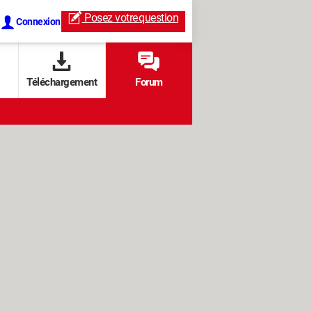
Posez votre
question
Connexion
Téléchargement
Forum