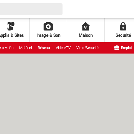
pplis & Sites
Image & Son
Maison
Securité
ux vidéo
Matériel
Réseau
Vidéo/TV
Virus/Sécurité
Emploi