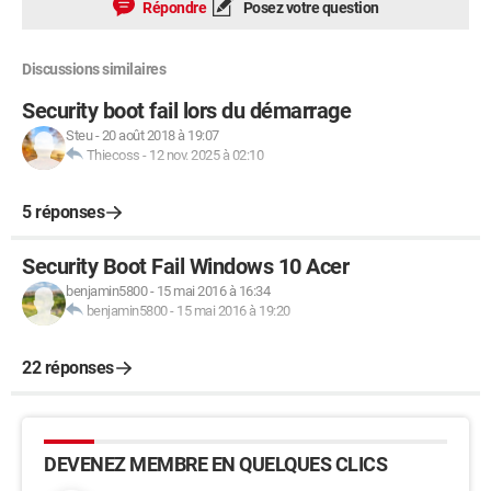
Répondre
Posez votre question
Discussions similaires
Security boot fail lors du démarrage
Steu
-
20 août 2018 à 19:07
Thiecoss
-
12 nov. 2025 à 02:10
5 réponses
Security Boot Fail Windows 10 Acer
benjamin5800
-
15 mai 2016 à 16:34
benjamin5800
-
15 mai 2016 à 19:20
22 réponses
DEVENEZ MEMBRE EN QUELQUES CLICS