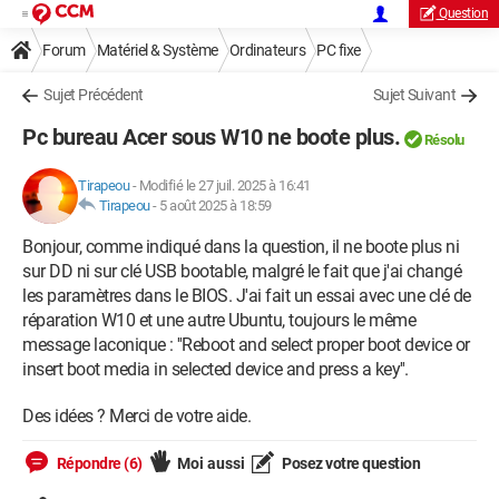
Question
Forum
Matériel & Système
Ordinateurs
PC fixe
Sujet Précédent
Sujet Suivant
Pc bureau Acer sous W10 ne boote plus.
Résolu
Tirapeou
-
Modifié le 27 juil. 2025 à 16:41
Tirapeou
-
5 août 2025 à 18:59
Bonjour, comme indiqué dans la question, il ne boote plus ni
sur DD ni sur clé USB bootable, malgré le fait que j'ai changé
les paramètres dans le BIOS. J'ai fait un essai avec une clé de
réparation W10 et une autre Ubuntu, toujours le même
message laconique : ''Reboot and select proper boot device or
insert boot media in selected device and press a key''.
Des idées ? Merci de votre aide.
Répondre (6)
Moi aussi
Posez votre question