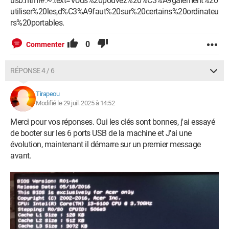
usb.html#:~:text=Vous%20pouvez%20%C3%A9galement%20
utiliser%20les,d%C3%A9faut%20sur%20certains%20ordinateu
rs%20portables.
0
Commenter
RÉPONSE 4 / 6
Tirapeou
Modifié le 29 juil. 2025 à 14:52
Merci pour vos réponses. Oui les clés sont bonnes, j'ai essayé
de booter sur les 6 ports USB de la machine et J'ai une
évolution, maintenant il démarre sur un premier message
avant.