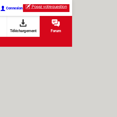
Posez votre
question
Connexion
Téléchargement
Forum