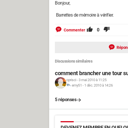
Bonjour,
Barrettes de mémoire à vérifier.
0
Commenter
Répon
Discussions similaires
comment brancher une tour su
oprisci
-
3 mai 2010 à 11:25
emy51
-
1 déc. 2010 à 14:26
5 réponses
DEVENEZ MEMBRE EN QUELQU