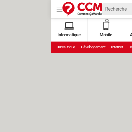
Informatique
Mobile
A
Bureautique
Développement
Internet
Je