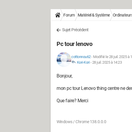
Forum
Matériel & Système
Ordinateur
Sujet Précédent
Pc tour lenovo
cottonnou62
-
Modifié le 28 juil. 2025 à 
Kori-Kori
-
28 juil. 2025 à 14:23
Bonjour,
mon pc tour Lenovo thing centre ne dema
Que faire? Merci
Windows / Chrome 138.0.0.0