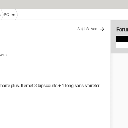
s
PC fixe
Foru
Sujet Suivant
14:18
rre plus. Il emet 3 bipscourts + 1 long sans s'arreter