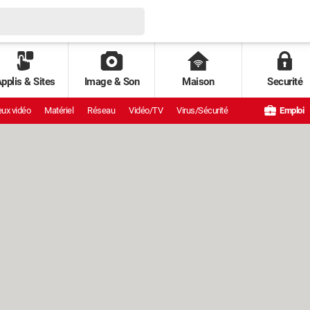
pplis & Sites
Image & Son
Maison
Securité
ux vidéo
Matériel
Réseau
Vidéo/TV
Virus/Sécurité
Emploi