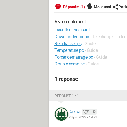
Répondre (1)
Moi aussi
Part
A voir également:
Invention croissant
Downloader for pc
- Télécharger - Tél
Reinitialiser pc
- Guide
Temperature pc
- Guide
Forcer demarrage pc
- Guide
Double ecran pc
- Guide
1 réponse
RÉPONSE 1 / 1
Kori-Kori
413
28 juil. 2025 à 14:23