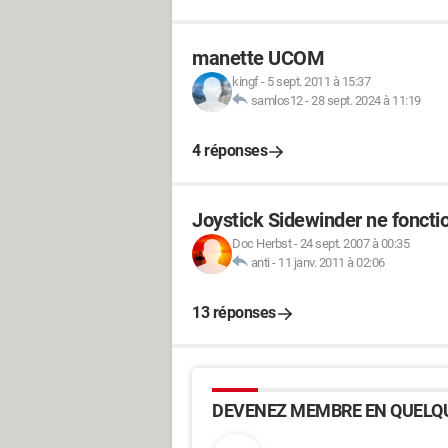
manette UCOM
kingf
-
5 sept. 2011 à 15:37
samlos12
-
28 sept. 2024 à 11:19
4 réponses
Joystick Sidewinder ne foncti
Doc Herbst
-
24 sept. 2007 à 00:35
anti
-
11 janv. 2011 à 02:06
13 réponses
DEVENEZ MEMBRE EN QUELQU