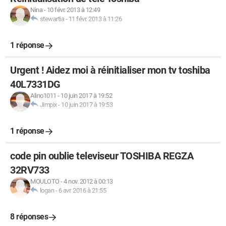
Nina
-
10 févr. 2013 à 12:49
stewartia
-
11 févr. 2013 à 11:26
1 réponse
Urgent ! Aidez moi à réinitialiser mon tv toshiba
40L7331DG
Alino1011
-
10 juin 2017 à 19:52
Jimpix
-
10 juin 2017 à 19:53
1 réponse
code pin oublie televiseur TOSHIBA REGZA
32RV733
MOULOTO
-
4 nov. 2012 à 00:13
logan
-
6 avr. 2016 à 21:55
8 réponses