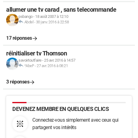
allumer une tv carad , sans telecommande
psbango
-
18 août 2007 à 12:10
Abdel
-
30 janv. 2016 à 22:58
17 réponses
réinitialiser tv Thomson
savoirtoutfaire
-
25 avr. 2016 à 14:57
^Abel^
-
27 avr. 2016 à 08:21
3 réponses
DEVENEZ MEMBRE EN QUELQUES CLICS
Connectez-vous simplement avec ceux qui
partagent vos intérêts