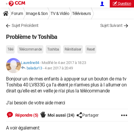
Question
Forum
Image & Son
TV & Vidéo
Téléviseurs
Sujet Précédent
Sujet Suivant
Problème tv Toshiba
Télé
Télécommande
Toshiba
Réinitialiser
Reset
Laureline84
-
Modifié le 4 avr. 2017 à 18:23
baladur13
-
4 avr. 2017 à 20:49
Bonjour un de mes enfants à appuyer sur un bouton de ma tv
Toshiba 40 LV833G ça l'a éteint je n'arrives plus à l allumer on
dirait qu'elle est en veille je n'ai plus la télécommande
J'ai besoin de votre aide merci
Répondre (5)
Moi aussi
(24)
Partager
A voir également: