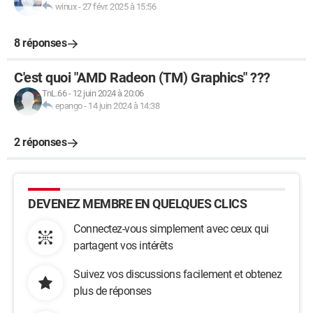
winux
-
27 févr. 2025 à 15:56
8 réponses
C'est quoi "AMD Radeon (TM) Graphics" ???
TnL.66
-
12 juin 2024 à 20:06
epango
-
14 juin 2024 à 14:38
2 réponses
DEVENEZ MEMBRE EN QUELQUES CLICS
Connectez-vous simplement avec ceux qui
partagent vos intérêts
Suivez vos discussions facilement et obtenez
plus de réponses