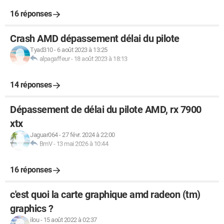
16 réponses
Crash AMD dépassement délai du pilote
Tyad310
-
6 août 2023 à 13:25
alpagaffeur
-
18 août 2023 à 18:13
14 réponses
Dépassement de délai du pilote AMD, rx 7900
xtx
Jaguar064
-
27 févr. 2024 à 22:00
BmV
-
13 mai 2026 à 10:44
16 réponses
c'est quoi la carte graphique amd radeon (tm)
graphics ?
ilou
-
15 août 2022 à 02:37