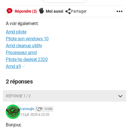
Ca peut tourner des heures et rien ne se passe...
Répondre (2)
Moi aussi
Partager
J'ai essayé de désinstaller les pilotes de la rx590, mais ça ne
change rien: ça tourne, ça tourne mais le MAJ ne se fait pas.
A voir également:
Amd pilote
Que faire?
Pilote son windows 10
Amd cleanup utility
Processeur amd
Pilote hp deskjet 2320
Amd a9
✓
2 réponses
RÉPONSE 1 / 2
kaneagle
14 686
13 juil. 2025 à 22:25
Bonjour,