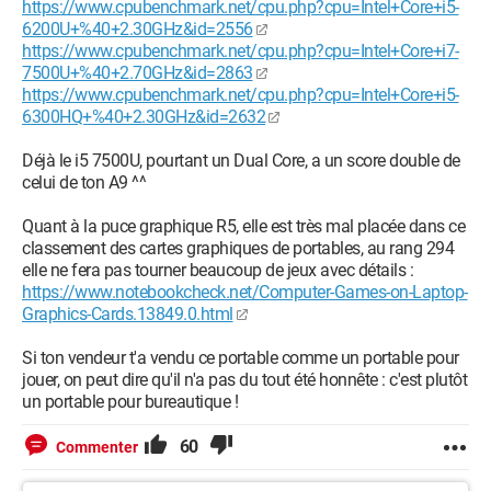
https://www.cpubenchmark.net/cpu.php?cpu=Intel+Core+i5-
6200U+%40+2.30GHz&id=2556
https://www.cpubenchmark.net/cpu.php?cpu=Intel+Core+i7-
7500U+%40+2.70GHz&id=2863
https://www.cpubenchmark.net/cpu.php?cpu=Intel+Core+i5-
6300HQ+%40+2.30GHz&id=2632
Déjà le i5 7500U, pourtant un Dual Core, a un score double de
celui de ton A9 ^^
Quant à la puce graphique R5, elle est très mal placée dans ce
classement des cartes graphiques de portables, au rang 294
elle ne fera pas tourner beaucoup de jeux avec détails :
https://www.notebookcheck.net/Computer-Games-on-Laptop-
Graphics-Cards.13849.0.html
Si ton vendeur t'a vendu ce portable comme un portable pour
jouer, on peut dire qu'il n'a pas du tout été honnête : c'est plutôt
un portable pour bureautique !
60
Commenter