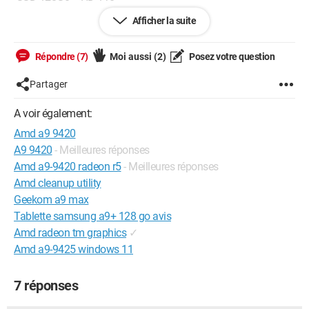
Afficher la suite
Voila, j'aimerais savoir jusque quelle type de jeux je pourrais
faire tourner ainsi que des logiciels pour me faire une idée,
merci !
Répondre (7)
Moi aussi
(2)
Posez votre question
Partager
A voir également:
Amd a9 9420
A9 9420
- Meilleures réponses
Amd a9-9420 radeon r5
- Meilleures réponses
Amd cleanup utility
Geekom a9 max
Tablette samsung a9+ 128 go avis
Amd radeon tm graphics
✓
Amd a9-9425 windows 11
7 réponses