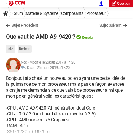
Question
Forum
Matériel & Système
Composants
Processeur
Sujet Précédent
Sujet Suivant
Que vaut le AMD A9-9420 ?
Résolu
Intel
Radeon
Nox
-
Modifié le 2 août 2017 à 14:20
Dias -
26 mars 2019 à 17:20
Bonjour, j'ai acheté un nouveau pc en ayant une petite idée de
la puissance de mon processeur mais pas de façon avancée
alors je me demandais ce que valait ce processeur ainsi que
mon pc en général voilà les caractéristiques :
-CPU : AMD A9-9420 7th génération dual Core
-GHz : 3.0 / 3.0 (qui peut être augmenter à 3.6)
-GPU : AMD radeon R5 Graphics
-RAM : 4Go
-SSD 128Go + HD 1To