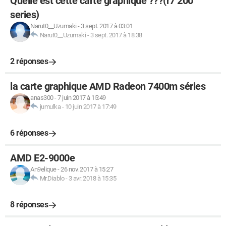
Quelle est cette carte graphique ???(r7 200
series)
Narut0__Uzumaki
-
3 sept. 2017 à 03:01
Narut0__Uzumaki
-
3 sept. 2017 à 18:38
2 réponses
la carte graphique AMD Radeon 7400m séries
anas300
-
7 juin 2017 à 15:49
jumulka
-
10 juin 2017 à 17:49
6 réponses
AMD E2-9000e
An9elique
-
26 nov. 2017 à 15:27
Mr.Diablo
-
3 avr. 2018 à 15:35
8 réponses