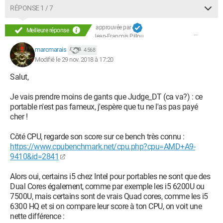
RÉPONSE 1 / 7
approuvée par
Meilleure réponse
Jean-François Pillou
marcmarais
4 568
Modifié le 29 nov. 2018 à 17:20
Salut,
Je vais prendre moins de gants que Judge_DT (ca va?) : ce
portable n'est pas fameux, j'espère que tu ne l'as pas payé
cher !
Côté CPU, regarde son score sur ce bench très connu :
https://www.cpubenchmark.net/cpu.php?cpu=AMD+A9-
9410&id=2841
Alors oui, certains i5 chez Intel pour portables ne sont que des
Dual Cores également, comme par exemple les i5 6200U ou
7500U, mais certains sont de vrais Quad cores, comme les i5
6300 HQ et si on compare leur score à ton CPU, on voit une
nette différence :