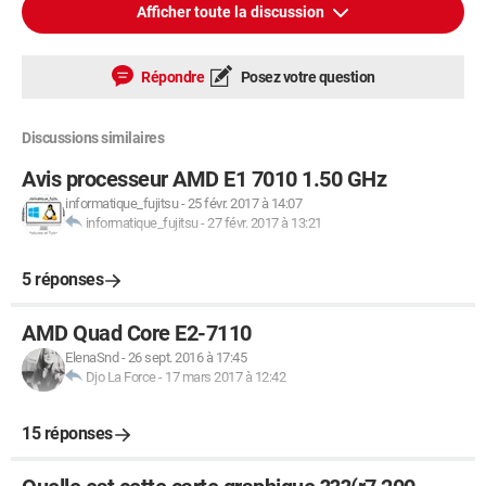
Afficher toute la discussion
Répondre
Posez votre question
Discussions similaires
Avis processeur AMD E1 7010 1.50 GHz
informatique_fujitsu
-
25 févr. 2017 à 14:07
informatique_fujitsu
-
27 févr. 2017 à 13:21
5 réponses
AMD Quad Core E2-7110
ElenaSnd
-
26 sept. 2016 à 17:45
Djo La Force
-
17 mars 2017 à 12:42
15 réponses