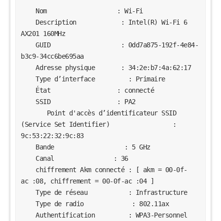
    Nom                   : Wi-Fi

    Description            : Intel(R) Wi-Fi 6 
AX201 160MHz

    GUID                   : 0dd7a875-192f-4e84-
b3c9-34cc6be695aa

    Adresse physique       : 34:2e:b7:4a:62:17

    Type d’interface         : Primaire

    État                  : connecté

    SSID                  : PA2

       Point d'accès d’identificateur SSID 
(Service Set Identifier)                 : 
9c:53:22:32:9c:83

    Bande                   : 5 GHz

    Canal                : 36

    chiffrement Akm connecté : [ akm = 00-0f-
ac :08, chiffrement = 00-0f-ac :04 ]

    Type de réseau           : Infrastructure

    Type de radio             : 802.11ax

    Authentification         : WPA3-Personnel  