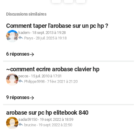
Discussions similaires
Comment taper l'arobase sur un pc hp ?
kadem
-
18 sept. 2013 à 19:28
Parys
-
28 juil. 2025 à 19:18
6 réponses
~comment ecrire arobase clavier hp
pecos
-
15 juil. 2010 à 17:01
Philippe5998
-
7 févr. 2021 à 21:20
9 réponses
arobase sur pc hp elitebook 840
sadia59150
-
19 sept. 2022 à 18:59
brucine
-
19 sept. 2022 à 22:50