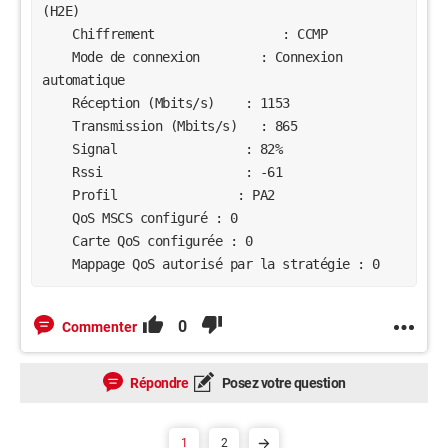
(H2E)

    Chiffrement                 : CCMP

    Mode de connexion        : Connexion 
automatique

    Réception (Mbits/s)    : 1153

    Transmission (Mbits/s)   : 865

    Signal                 : 82%

    Rssi                   : -61

    Profil                : PA2

    QoS MSCS configuré : 0

    Carte QoS configurée : 0

0
Commenter
Répondre
Posez votre question
1
2