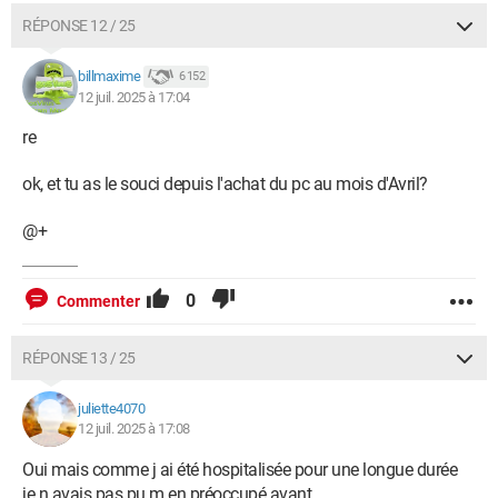
RÉPONSE 12 / 25
billmaxime
6 152
12 juil. 2025 à 17:04
re
ok, et tu as le souci depuis l'achat du pc au mois d'Avril?
@+
0
Commenter
RÉPONSE 13 / 25
juliette4070
12 juil. 2025 à 17:08
Oui mais comme j ai été hospitalisée pour une longue durée
je n avais pas pu m en préoccupé avant.