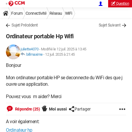
Question
Forum
Connectivité
Réseau
WiFi
Sujet Précédent
Sujet Suivant
Ordinateur portable Hp Wifi
juliette4070
-
Modifié le 12 juil. 2025 à 13:45
billmaxime
-
12 juil. 2025 à 21:45
Bonjour
Mon ordinateur portable HP se deconnecte du WiFi des que j
ouvre une application.
Pouvez vous m aider? Merci
Répondre (25)
Moi aussi
Partager
A voir également:
Ordinateur hp