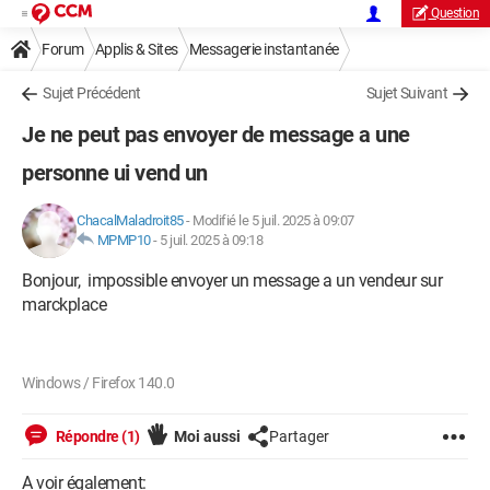
Question
Forum
Applis & Sites
Messagerie instantanée
Facebook Messenger
Sujet Précédent
Sujet Suivant
Je ne peut pas envoyer de message a une
personne ui vend un
ChacalMaladroit85
-
Modifié le 5 juil. 2025 à 09:07
MPMP10
-
5 juil. 2025 à 09:18
Bonjour, impossible envoyer un message a un vendeur sur
marckplace
Windows / Firefox 140.0
Répondre (1)
Moi aussi
Partager
A voir également: