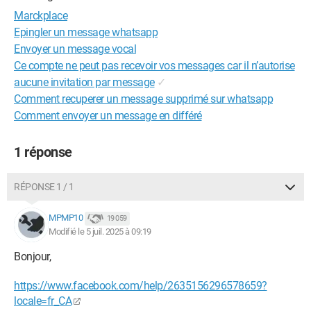
Marckplace
Epingler un message whatsapp
Envoyer un message vocal
Ce compte ne peut pas recevoir vos messages car il n’autorise
aucune invitation par message
✓
Comment recuperer un message supprimé sur whatsapp
Comment envoyer un message en différé
1 réponse
RÉPONSE 1 / 1
MPMP10
19 059
Modifié le 5 juil. 2025 à 09:19
Bonjour,
https://www.facebook.com/help/2635156296578659?
locale=fr_CA