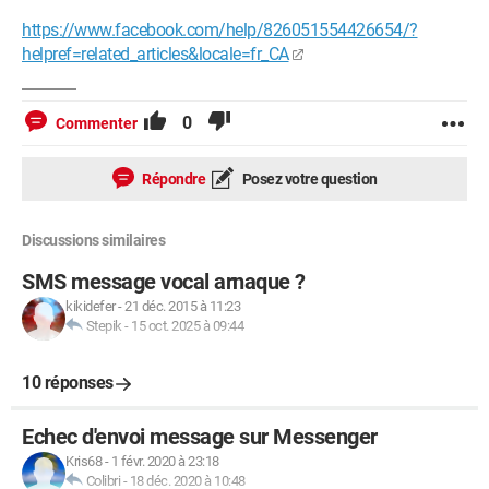
https://www.facebook.com/help/826051554426654/?
helpref=related_articles&locale=fr_CA
0
Commenter
Répondre
Posez votre question
Discussions similaires
SMS message vocal arnaque ?
kikidefer
-
21 déc. 2015 à 11:23
Stepik
-
15 oct. 2025 à 09:44
10 réponses
Echec d'envoi message sur Messenger
Kris68
-
1 févr. 2020 à 23:18
Colibri
-
18 déc. 2020 à 10:48