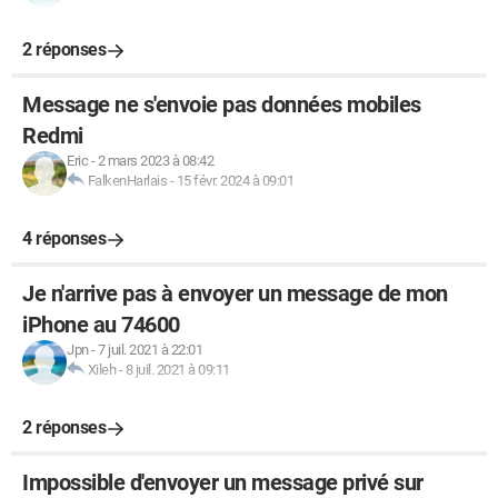
2 réponses
Message ne s'envoie pas données mobiles
Redmi
Eric
-
2 mars 2023 à 08:42
FalkenHarlais
-
15 févr. 2024 à 09:01
4 réponses
Je n'arrive pas à envoyer un message de mon
iPhone au 74600
Jpn
-
7 juil. 2021 à 22:01
Xileh
-
8 juil. 2021 à 09:11
2 réponses
Impossible d'envoyer un message privé sur