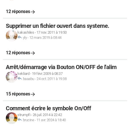
12 réponses
Supprimer un fichier ouvert dans systeme.
kakashiles
-
17 nov. 2011 à 19:50
yly
-
12 mars 2019 à 08:44
12 réponses
Arrêt/démarrage via Bouton ON/OFF de l'alim
kekliard
-
19 févr. 2009 à 08:37
baaabu
-
24 oct. 2011 à 19:38
15 réponses
Comment écrire le symbole On/Off
strumpfi
-
26 juil. 2014 à 22:42
brucine
-
11 avr. 2024 à 18:40