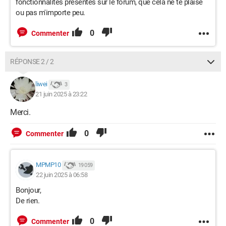
fonctionnalités présentes sur le forum, que cela ne te plaise
ou pas m'importe peu.
0
Commenter
RÉPONSE 2 / 2
liwei
3
21 juin 2025 à 23:22
Merci.
0
Commenter
MPMP10
19 059
22 juin 2025 à 06:58
Bonjour,
De rien.
0
Commenter