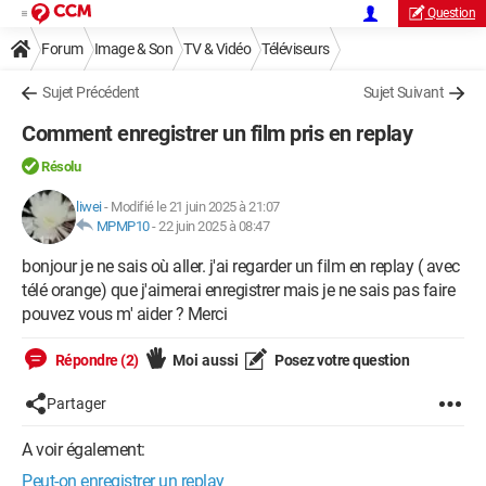
Question
Forum
Image & Son
TV & Vidéo
Téléviseurs
Sujet Précédent
Sujet Suivant
Comment enregistrer un film pris en replay
Résolu
liwei
-
Modifié le 21 juin 2025 à 21:07
MPMP10
-
22 juin 2025 à 08:47
bonjour je ne sais où aller. j'ai regarder un film en replay ( avec
télé orange) que j'aimerai enregistrer mais je ne sais pas faire
pouvez vous m' aider ? Merci
Répondre (2)
Moi aussi
Posez votre question
Partager
A voir également:
Peut-on enregistrer un replay