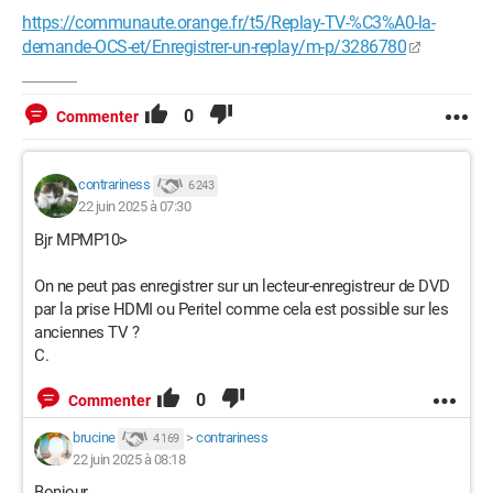
https://communaute.orange.fr/t5/Replay-TV-%C3%A0-la-
demande-OCS-et/Enregistrer-un-replay/m-p/3286780
0
Commenter
contrariness
6 243
22 juin 2025 à 07:30
Bjr MPMP10>
On ne peut pas enregistrer sur un lecteur-enregistreur de DVD
par la prise HDMI ou Peritel comme cela est possible sur les
anciennes TV ?
C.
0
Commenter
brucine
>
contrariness
4 169
22 juin 2025 à 08:18
Bonjour,