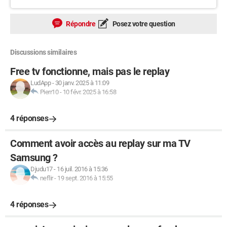
Répondre
Posez votre question
Discussions similaires
Free tv fonctionne, mais pas le replay
LudApp
-
30 janv. 2025 à 11:09
Pierr10
-
10 févr. 2025 à 16:58
4 réponses
Comment avoir accès au replay sur ma TV
Samsung ?
Djudu17
-
16 juil. 2016 à 15:36
neflir
-
19 sept. 2016 à 15:55
4 réponses