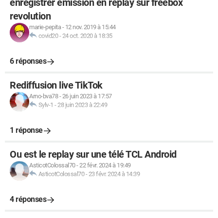
enregistrer emission en replay sur freebox
revolution
marie-pepita
-
12 nov. 2019 à 15:44
covid20
-
24 oct. 2020 à 18:35
6 réponses
Rediffusion live TikTok
Arno-bva78
-
26 juin 2023 à 17:57
Sylv-1
-
28 juin 2023 à 22:49
1 réponse
Ou est le replay sur une télé TCL Android
AsticotColossal70
-
22 févr. 2024 à 19:49
AsticotColossal70
-
23 févr. 2024 à 14:39
4 réponses