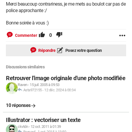
Merci beaucoup contrariness, je me mets au boulot car pas de
police approchante :/
Bonne soirée à vous :)
0
Commenter
Répondre
Posez votre question
Discussions similaires
Retrouver l'image originale d'une photo modifiée
Raven
-
15 juil. 2005 à 09:53
Asta972155
-
12 déc. 2024 à 00:34
10 réponses
Illustrator : vectoriser un texte
ckvtdn
-
12 oct. 2011 à 01:39
Bernard
-
1 oct. 2015 à 13:50