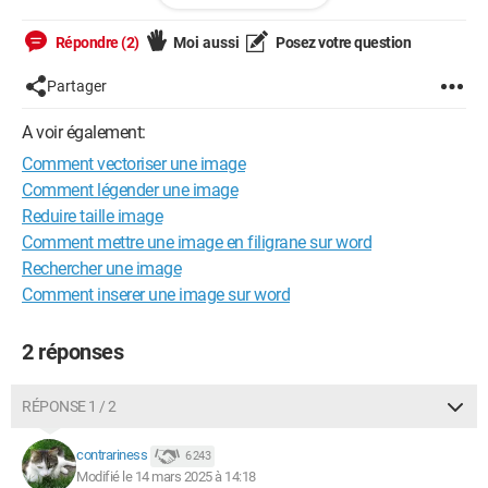
Répondre (2)
Moi aussi
Posez votre question
Partager
A voir également:
Comment vectoriser une image
Comment légender une image
Reduire taille image
qui montre énormément d'artefacts. Puis-je le faire en lissant
Comment mettre une image en filigrane sur word
le contour ou dois-je passer par illustrator ?
Rechercher une image
Comment inserer une image sur word
Merci beaucoup.
2 réponses
Macintosh / Chrome 134.0.0.0
RÉPONSE 1 / 2
contrariness
6 243
Modifié le 14 mars 2025 à 14:18