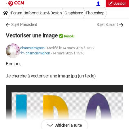
Question
Forum
Informatique & Design
Graphisme
Photoshop
Sujet Précédent
Sujet Suivant
Vectoriser une image
Résolu
chamoismignon
-
Modifié le 14 mars 2025 à 13:12
chamoismignon
-
14 mars 2025 à 15:46
Bonjour,
Je cherche à vectoriser une image jpg (un texte)
Afficher la suite