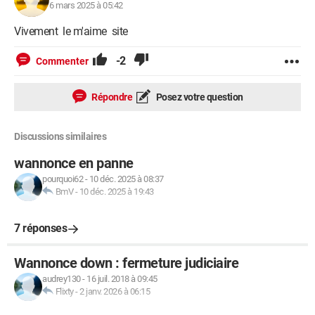
6 mars 2025 à 05:42
Vivement le m'aime site
-2
Commenter
Répondre
Posez votre question
Discussions similaires
wannonce en panne
pourquoi62
-
10 déc. 2025 à 08:37
BmV
-
10 déc. 2025 à 19:43
7 réponses
Wannonce down : fermeture judiciaire
audrey130
-
16 juil. 2018 à 09:45
Flixty
-
2 janv. 2026 à 06:15