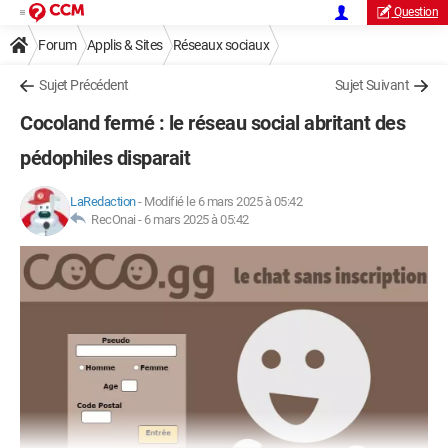
Question
Forum
Applis & Sites
Réseaux sociaux
Sujet Précédent
Sujet Suivant
Cocoland fermé : le réseau social abritant des
pédophiles disparait
LaRedaction
-
Modifié le 6 mars 2025 à 05:42
RecOnai -
6 mars 2025 à 05:42