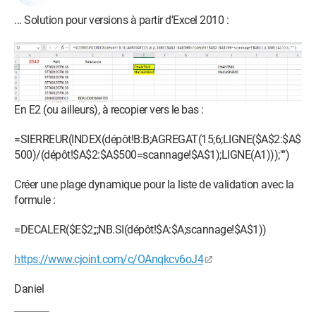
... Solution pour versions à partir d'Excel 2010 :
En E2 (ou ailleurs), à recopier vers le bas :
=SIERREUR(INDEX(dépôt!B:B;AGREGAT(15;6;LIGNE($A$2:$A$
500)/(dépôt!$A$2:$A$500=scannage!$A$1);LIGNE(A1)));"")
Créer une plage dynamique pour la liste de validation avec la
formule :
=DECALER($E$2;;;NB.SI(dépôt!$A:$A;scannage!$A$1))
https://www.cjoint.com/c/OAnqkcv6oJ4
Daniel