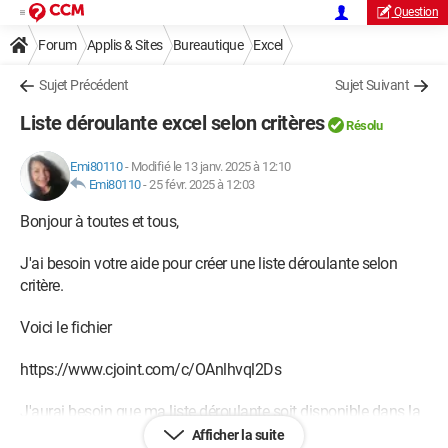
Question
Forum
Applis & Sites
Bureautique
Excel
Sujet Précédent
Sujet Suivant
Liste déroulante excel selon critères
Résolu
Emi80110
-
Modifié le 13 janv. 2025 à 12:10
Emi80110
-
25 févr. 2025 à 12:03
Bonjour à toutes et tous,
J'ai besoin votre aide pour créer une liste déroulante selon
critère.
Voici le fichier
https://www.cjoint.com/c/OAnlhvql2Ds
J'aurai besoin que ma liste déroulante soit disponible dans la
colonne A (à partir de A2) de l'onglet "scannage". Seulement je
Afficher la suite