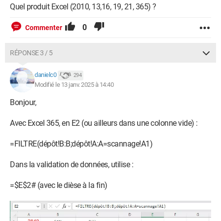
Quel produit Excel (2010, 13,16, 19, 21, 365) ?
0
Commenter
RÉPONSE 3 / 5
danielc0
294
Modifié le 13 janv. 2025 à 14:40
Bonjour,
Avec Excel 365, en E2 (ou ailleurs dans une colonne vide) :
=FILTRE(dépôt!B:B;dépôt!A:A=scannage!A1)
Dans la validation de données, utilise :
=$E$2# (avec le dièse à la fin)