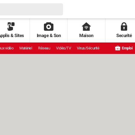
pplis & Sites
Image & Son
Maison
Securité
ux vidéo
Matériel
Réseau
Vidéo/TV
Virus/Sécurité
Emploi