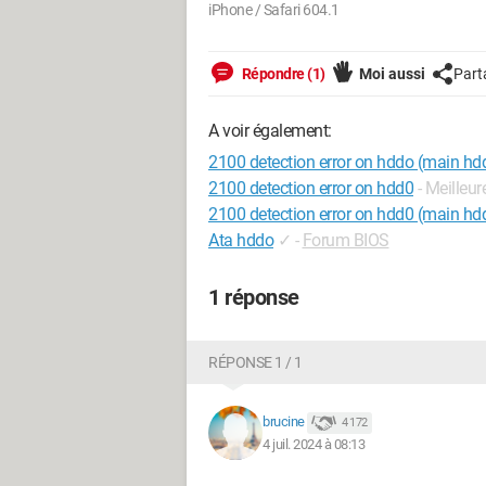
iPhone / Safari 604.1
Répondre (1)
Moi aussi
Part
A voir également:
2100 detection error on hddo (main hd
2100 detection error on hdd0
- Meilleu
2100 detection error on hdd0 (main hd
Ata hddo
✓
-
Forum BIOS
1 réponse
RÉPONSE 1 / 1
brucine
4 172
4 juil. 2024 à 08:13