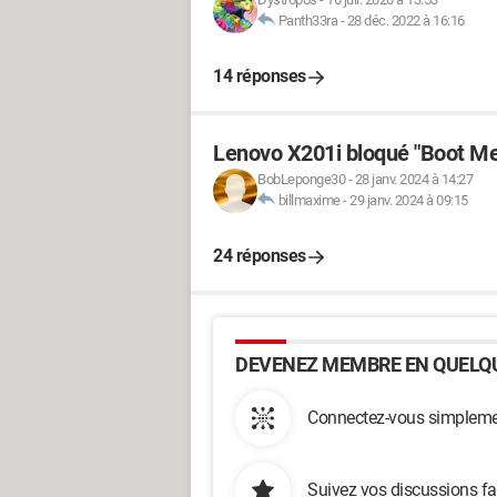
Panth33ra
-
28 déc. 2022 à 16:16
14 réponses
Lenovo X201i bloqué "Boot M
BobLeponge30
-
28 janv. 2024 à 14:27
billmaxime
-
29 janv. 2024 à 09:15
24 réponses
DEVENEZ MEMBRE EN QUELQU
Connectez-vous simplemen
Suivez vos discussions fa