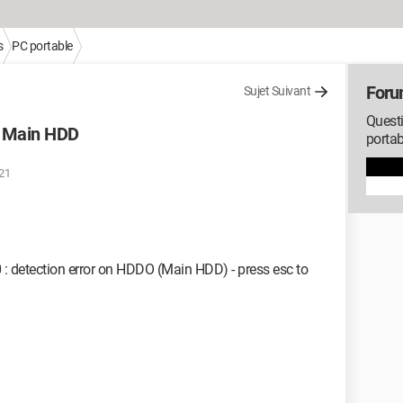
s
PC portable
Foru
Sujet Suivant
Questi
O Main HDD
portab
:21
 : detection error on HDDO (Main HDD) - press esc to