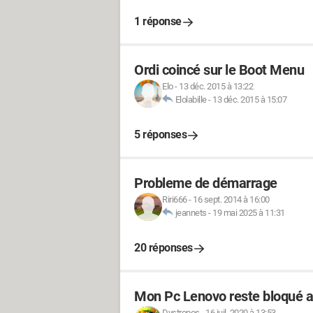
1 réponse
Ordi coincé sur le Boot Menu
Elo
-
13 déc. 2015 à 13:22
Elolabille
-
13 déc. 2015 à 15:07
5 réponses
Probleme de démarrage
Riri666
-
16 sept. 2014 à 16:00
jeannets
-
19 mai 2025 à 11:31
20 réponses
Mon Pc Lenovo reste bloqué a
Dystropos
-
16 juil. 2020 à 13:53