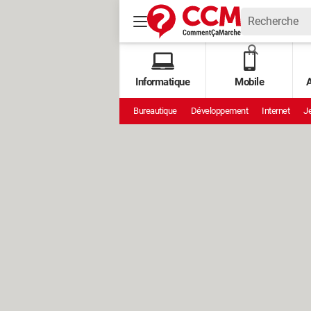
Informatique
Mobile
A
Bureautique
Développement
Internet
Je