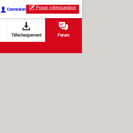
Posez votre
question
Connexion
Téléchargement
Forum