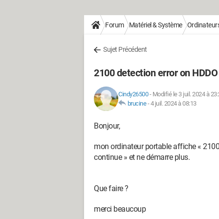
Forum
Matériel & Système
Ordinateur
Sujet Précédent
2100 detection error on HDD
Cindy26500
-
Modifié le 3 juil. 2024 à 23
brucine
-
4 juil. 2024 à 08:13
Bonjour,
mon ordinateur portable affiche « 2100
continue » et ne démarre plus.
Que faire ?
merci beaucoup