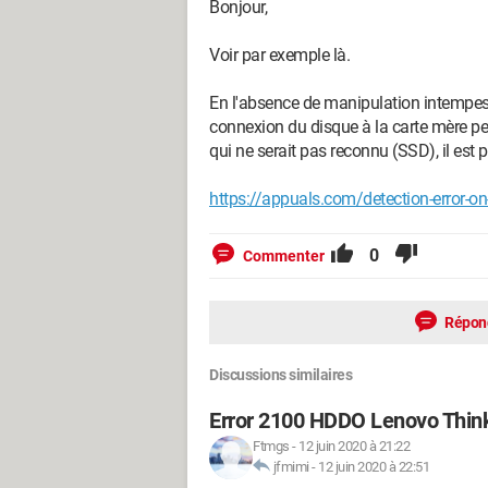
Bonjour,
Voir par exemple là.
En l'absence de manipulation intempest
connexion du disque à la carte mère peu
qui ne serait pas reconnu (SSD), il est 
https://appuals.com/detection-error-o
0
Commenter
Répon
Discussions similaires
Error 2100 HDDO Lenovo Thin
Ftmgs
-
12 juin 2020 à 21:22
jfmimi
-
12 juin 2020 à 22:51