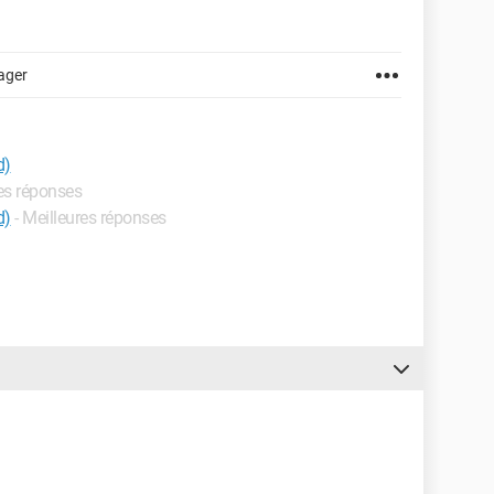
ager
d)
res réponses
d)
- Meilleures réponses